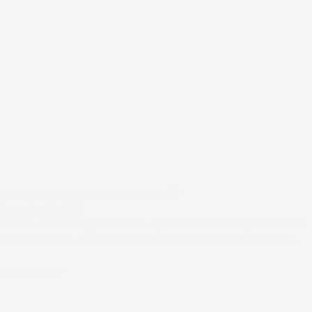
HVOR STORT ER MIT VÆGTTAB SÅ?
december 9, 2020
reklame for mit vægttab hos min seje træner Frida Hallqvist VENNER
DER ER STATUS. VÆGTTAB! BOOTCAMP ER OVERSTÅET. Og jeg...
Læs mere her
Vis flere (619)