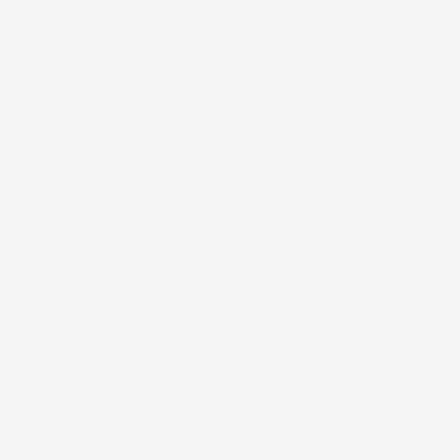
#FAR
10 TING JEG TÆNKTE OM FORÆLDERSKAB INDEN JEG FIK BØRN…