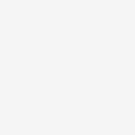
#FAR
STATUS PÅ DET DER CYKLERI…