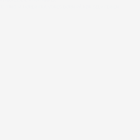
#FARREJSER
,
#FARTANKER
10 TING VI HØRER FRA VORES BØRN PÅ KØR SELV FERIEN