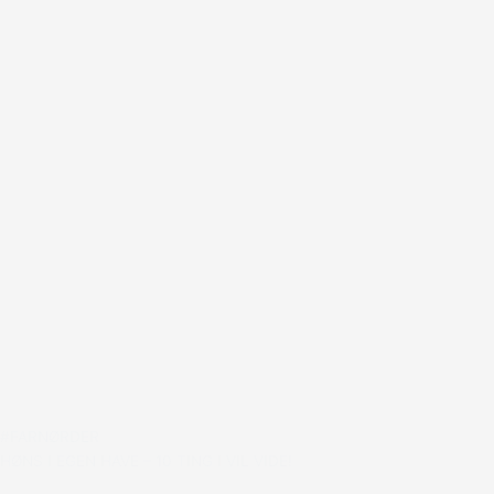
#FARNØRDER
HØNS I EGEN HAVE – 10 TING I VIL VIDE!