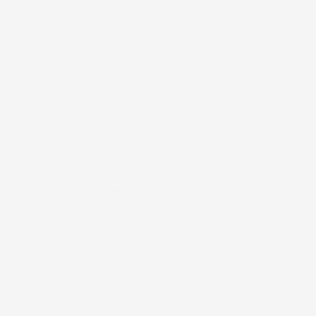
#FAR
KREATIVE DØTRE ER GLADE DØTRE!