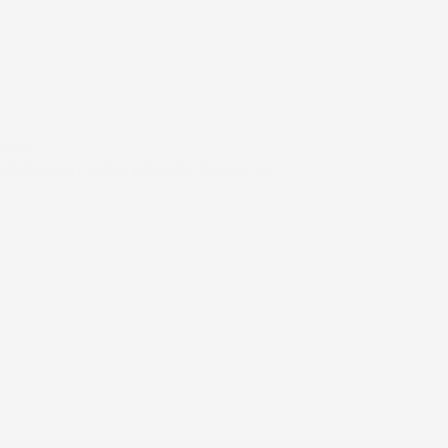
#FAR
NERD ALERT – CIFF KIDS EDITION (del 2)