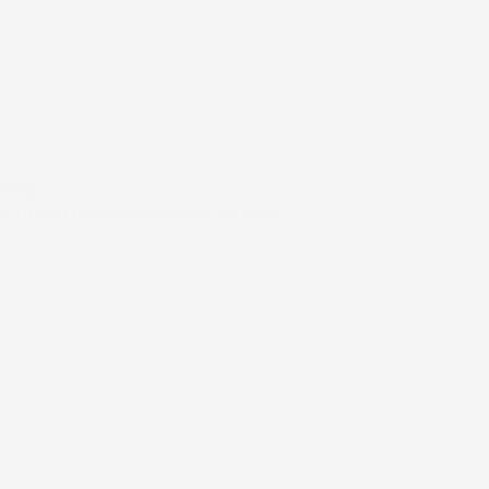
#FAR
5 TING VI ER VILDE MED HOS APOPRO!