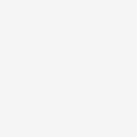
#FAR
MAN HAR ET FARVE STANDPUNKT…