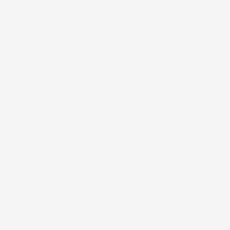
#FAR
To Valentines Or Not To Valentines…