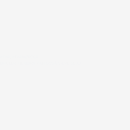
#FAR
,
#FARNØRDER
BRILLER TIL BØRN KAN OGSÅ VÆRE SEJE!