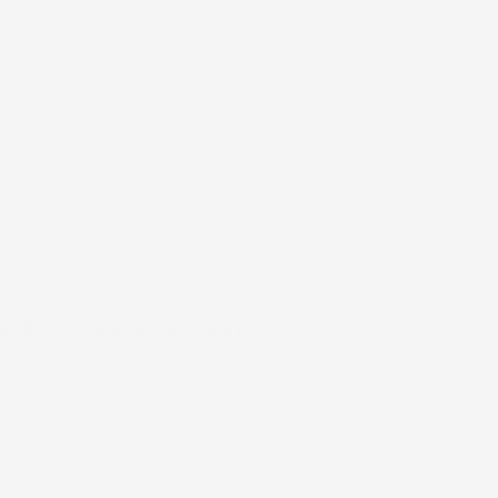
#FAR
ER DU OGSÅ BAGUD MED JULEN?