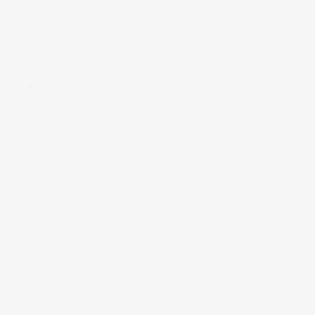
#FARNØRDER
NYTÅRS FORSÆT FOKUS PÅ OPRYDNINGEN START TØJSKAB