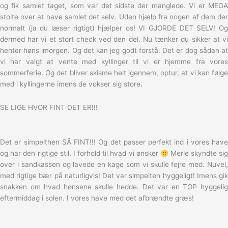
og fik samlet taget, som var det sidste der manglede. Vi er MEGA
stolte over at have samlet det selv. Uden hjælp fra nogen af dem der
normalt (ja du læser rigtigt) hjælper os! VI GJORDE DET SELV! Og
dermed har vi et stort check ved den del. Nu tænker du sikker at vi
henter høns imorgen. Og det kan jeg godt forstå. Det er dog sådan at
vi har valgt at vente med kyllinger til vi er hjemme fra vores
sommerferie. Og det bliver skisme helt igennem, optur, at vi kan følge
med i kyllingerne imens de vokser sig store.
SE LIGE HVOR FINT DET ER!!!
Det er simpelthen SÅ FINT!!! Og det passer perfekt ind i vores have
og har den rigtige stil. I forhold til hvad vi ønsker
Merle skyndte si
over i sandkassen og lavede en kage som vi skulle fejre med. Nuvel,
med rigtige bær på naturligvis! Det var simpelten hyggeligt! Imens gik
snakken om hvad hønsene skulle hedde. Det var en TOP hyggelig
eftermiddag i solen. I vores have med det afbrændte græs!