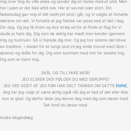
mig over ting du ville elske og sender dig en tanke med et smil. Men
her i julen er det ikke altid nok. Her er savnet især stort. Din
fødselsdag gav mig et lidt nedtrykt sind i går, og vi valgte at fortælle
døtrene om det. Vi fortalte at jeg faktisk var pisse ked af det i dag.
Din dag. Og jeg fik kram og Ava strøg ud for at finde et flag for vi
skulle jo fejre dig. Dig som de aldrig har mødt men kender igennem
mig og hustruen. Så vi fejrede dig mor. Og jeg tror skisme det bliver
en tradition. I stedet for et tungt sind vil jeg smile (nuvel med tårer i
øjnene) og skåle for dig. Dig som sammen med min far skabte mig.
Dig som er halvt mig.
SKÅL OG TILLYKKE MOR!
JEG ELSKER DIG! FØLGER DU MED DEROPPE?
JEG VED GODT AT JEG FØR HAR DELT TANKER OM DETTE
EMNE
,
dog har jeg valgt at være ærlig også når jeg er ked af det eller ikke
kun er glad. Og derfor deler jeg denne dag med dig som læser med.
Tak fordi du læser med.
Andre blogindlæg