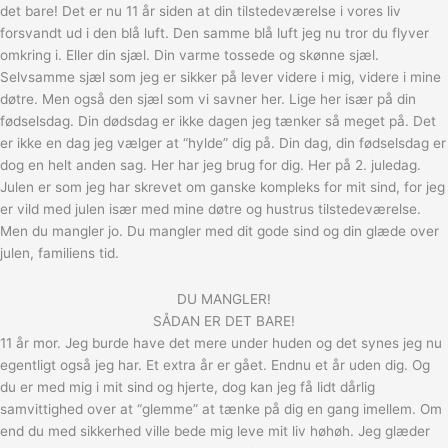
det bare! Det er nu 11 år siden at din tilstedeværelse i vores liv
forsvandt ud i den blå luft. Den samme blå luft jeg nu tror du flyver
omkring i. Eller din sjæl. Din varme tossede og skønne sjæl.
Selvsamme sjæl som jeg er sikker på lever videre i mig, videre i mine
døtre. Men også den sjæl som vi savner her. Lige her især på din
fødselsdag. Din dødsdag er ikke dagen jeg tænker så meget på. Det
er ikke en dag jeg vælger at “hylde” dig på. Din dag, din fødselsdag er
dog en helt anden sag. Her har jeg brug for dig. Her på 2. juledag.
Julen er som jeg har skrevet om ganske kompleks for mit sind, for jeg
er vild med julen især med mine døtre og hustrus tilstedeværelse.
Men du mangler jo. Du mangler med dit gode sind og din glæde over
julen, familiens tid.
DU MANGLER!
SÅDAN ER DET BARE!
11 år mor. Jeg burde have det mere under huden og det synes jeg nu
egentligt også jeg har. Et extra år er gået. Endnu et år uden dig. Og
du er med mig i mit sind og hjerte, dog kan jeg få lidt dårlig
samvittighed over at “glemme” at tænke på dig en gang imellem. Om
end du med sikkerhed ville bede mig leve mit liv høhøh. Jeg glæder