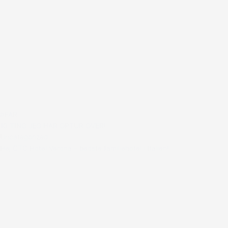
#FAR
10 TING JEG HAR OPTUR OVER!
Uncategorized
Hej CTC Hotel Verona – bedste familiehotel i Italien!