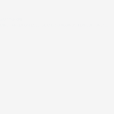
#FARTANKER
MINE TANKER OM LOVE ISLAND OG ROBINSON EXPEDITIONEN…