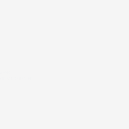
#FAR
OG VINDEREN ER: