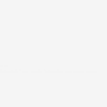
#FAR
GODMORGEN FAR TIL FIRE PIGER – DEN SURE GAMLE MAND!