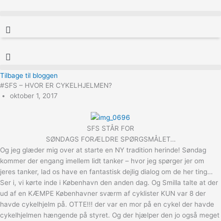
Gå
til
indholdet
Tilbage til bloggen
#SFS – HVOR ER CYKELHJELMEN?
oktober 1, 2017
SFS STÅR FOR
SØNDAGS FORÆLDRE SPØRGSMÅLET…
Og jeg glæder mig over at starte en NY tradition herinde! Søndag
kommer der engang imellem lidt tanker – hvor jeg spørger jer om
jeres tanker, lad os have en fantastisk dejlig dialog om de her ting…
Ser i, vi kørte inde i København den anden dag. Og Smilla talte at der
ud af en KÆMPE Københavner sværm af cyklister KUN var 8 der
havde cykelhjelm på. OTTE!!! der var en mor på en cykel der havde
cykelhjelmen hængende på styret. Og der hjælper den jo også meget