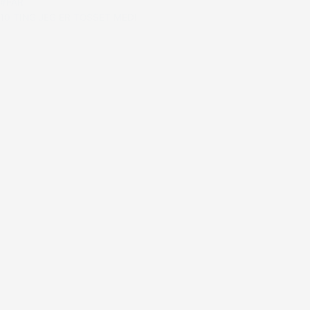
#FAR
10 TING JEG ER TOSSET MED!