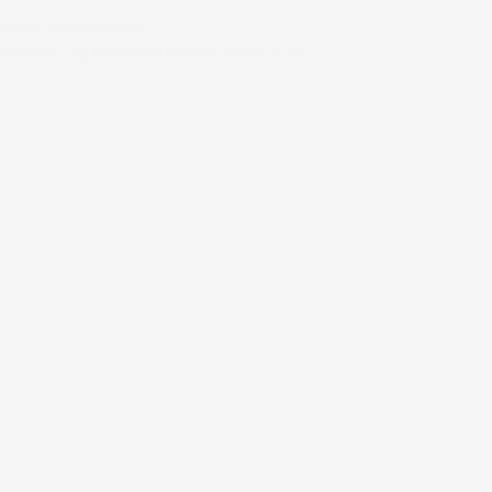
#FAR
,
#FARNØRDER
BRILLER TIL BØRN KAN OGSÅ VÆRE SEJE!