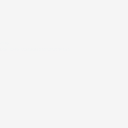
#FAR
LORTEFAR VERSION 3835282016393