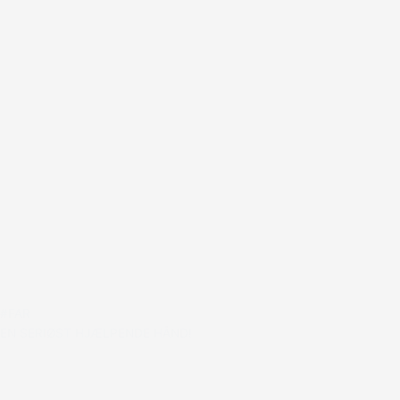
#FAR
EN SERIØST HJÆLPENDE HÅND!