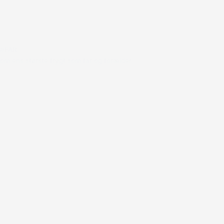
#FAR
om ens største frygt som far og forælder…