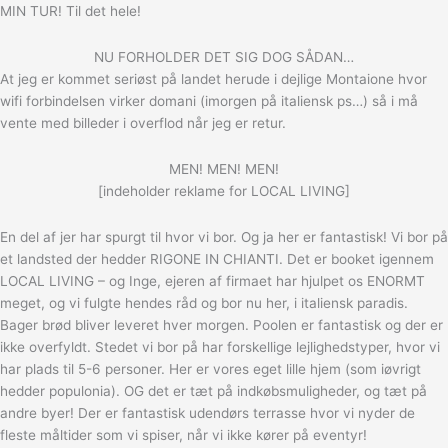
MIN TUR! Til det hele!
NU FORHOLDER DET SIG DOG SÅDAN…
At jeg er kommet seriøst på landet herude i dejlige Montaione hvor
wifi forbindelsen virker domani (imorgen på italiensk ps…) så i må
vente med billeder i overflod når jeg er retur.
MEN! MEN! MEN!
[indeholder reklame for LOCAL LIVING]
En del af jer har spurgt til hvor vi bor. Og ja her er fantastisk! Vi bor på
et landsted der hedder RIGONE IN CHIANTI. Det er booket igennem
LOCAL LIVING – og Inge, ejeren af firmaet har hjulpet os ENORMT
meget, og vi fulgte hendes råd og bor nu her, i italiensk paradis.
Bager brød bliver leveret hver morgen. Poolen er fantastisk og der er
ikke overfyldt. Stedet vi bor på har forskellige lejlighedstyper, hvor vi
har plads til 5-6 personer. Her er vores eget lille hjem (som iøvrigt
hedder populonia). OG det er tæt på indkøbsmuligheder, og tæt på
andre byer! Der er fantastisk udendørs terrasse hvor vi nyder de
fleste måltider som vi spiser, når vi ikke kører på eventyr!