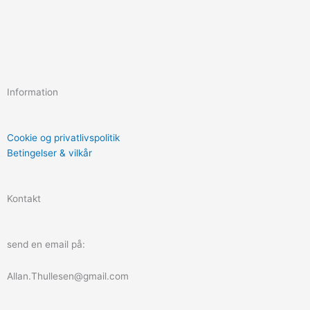
F
I
a
n
Information
c
s
e
t
Cookie og privatlivspolitik
Betingelser & vilkår
b
a
Kontakt
o
g
o
r
send en email på:
k
a
Allan.Thullesen@gmail.com
#FAR