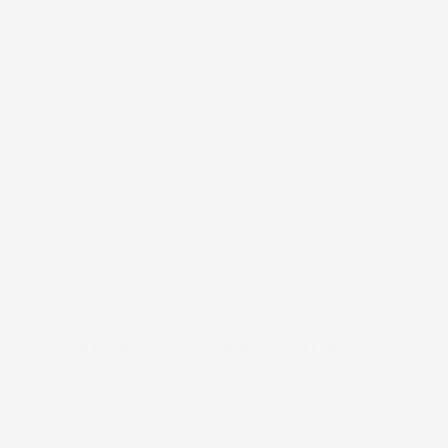
#FAR
06 DAYS TILL CHRISTMAS GIVEAWAY – LITTLE REMIX