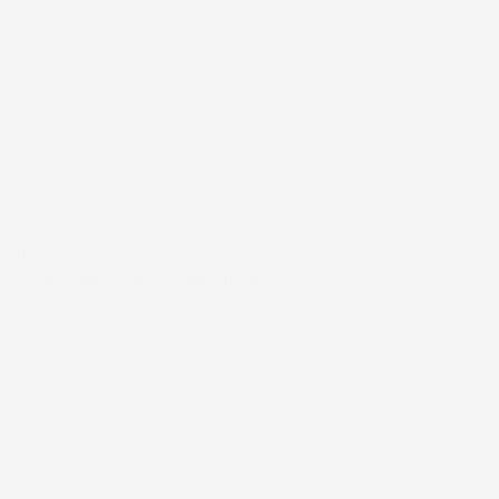
#FAR
COCK´S AND COWS KONKURRENCE!