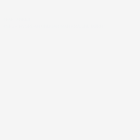
#FARTANKER
#SFS – HVORDAN UNDGÅR MAN KRÆSNE BØRN?