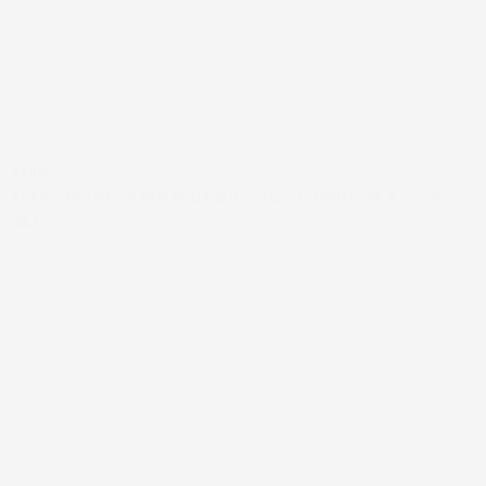
#FAR
#SFS – HVORFOR FÅR VI DÅRLIG SAMVITTIGHED AF AT SIGE
NEJ?