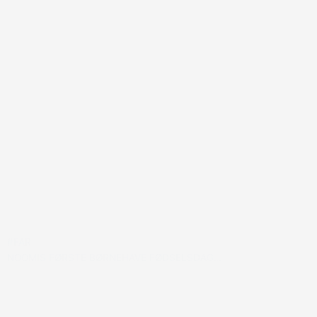
#FAR
NOOMIS FØRSTE BØRNEHAVE FØDSELSDAG…