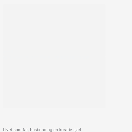
#FAR
NÅR HAVEGEARET FÅR EN SERIØS UPGRADE!
Livet som far, husbond og en kreativ sjæl