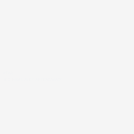
#FAR
JEG HAR LAVET AFTENSMAD!