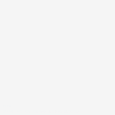
#FAR
OM MIT RIGTIGE JOB NÅR JEG IKKE BLOGGER…