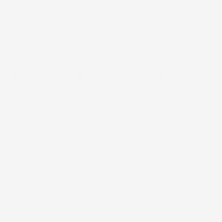
#FAR
MERLE OG FAR PÅ EVENTYR – DISNEYLAND PARIS
REJSEDAGBOG DAG 1