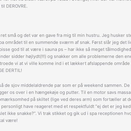
 til DEROVRE.
 ret små og det var en gave fra mig til min hustru. Jeg husker 
a området til en summende sværm af snak. Først slår jeg det lidt
e pisse god til at være i sauna ps – har ikke så meget tålmodighe
inder sidder højlydt(!!!) og snakker om alle problemerne den en
roede vi at vi ville komme ind i et lækkert afslappende område –
AGE DERTIL!
i så de sjov middelaldrende par som er på weekend sammen. De h
ger os over i en hængekøje og putter. Til en motor savs massakr
mærksomhed på skiltet (lige ved deres arm) som fortæller at de 
g personligt have reageret med et respektfuldt “ej det er jeg ked
t ikke snakke?”. Vi trak stikket og gik ud i spa receptionen hv
kal være!