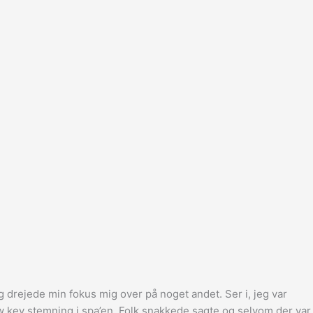
drejede min fokus mig over på noget andet. Ser i, jeg var
 low key stemning i spa’en. Folk snakkede sagte og selvom der var