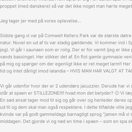
proppet (med danskere) så var det ikke noget man hørte meget
Jeg tager jer med på vores oplevelse…
Sidste gang vi var på Comwell Kellers Park var de største døtre
natur. Nuvel en ud af to var stadig gældende. Vi kommer ind i Sp
jeg). Vi går i saunaen som er rolig. Der er for varmt (jeg er ikk
vands bassinget. Her stikker det af. En flot gamle gymnasie ven
på mig og spørger om der egenligt ikke er ret meget larm!! Her t
tid og intet dårligt imod lalandia – HVIS MAN HAR VALGT AT T
Vi går udenfor hvor der er 2 udendørs jacuzzier. Derude har v
står at spaen er STILLEZONE!!!! hvad mon det betyder? 🙂 Vi læg
En sød ansat tager mod til sig og går over og henleder deres op
ud til og dem skal man også respektere. I dette tilfælde ville je
kvinde var på godt gammeldags barnagtigt sprog “jamen må vi sle
middagen. Det gjorde vi og nød en time i spaen – som en spa s