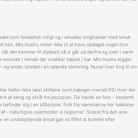
stedet som fantastisk roligt og i smukke omgivelser med smuk
 hen. Min hustru virker ikke til at have opdaget noget (tror
d når det kommer til stykket) så vi går ud derfra og over i varm
e veninde ( hende der snakker højest ) har. Min hustru kigger
 og ender istedet i en lalandia stemning. Nuvel hver ting til sin
ar heller ikke læst skiltene (som hænger overalt PS) hvor der
e af skrig og skrål fra jacuzzien. De havde en fest – bestemt.
befinder sig i en stillezone. Folk fra værelserne har balkoner
 af – naturligvis overholder vi reglerne”. Svaret fra den ene
or en undskyldende ansat gav os fiffet at komme efter