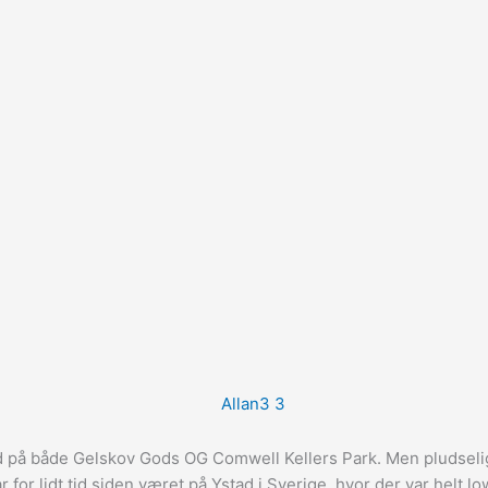
d på både Gelskov Gods OG Comwell Kellers Park. Men pludselig 
ar for lidt tid siden været på Ystad i Sverige, hvor der var helt