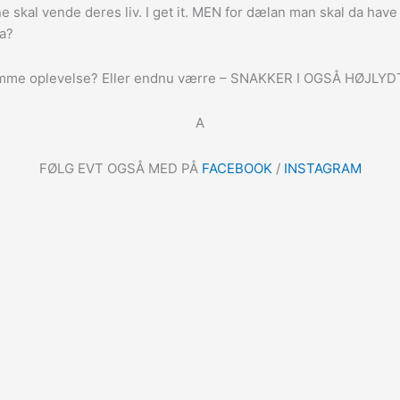
e skal vende deres liv. I get it. MEN for dælan man skal da hav
pa?
samme oplevelse? Eller endnu værre – SNAKKER I OGSÅ HØJLYD
A
FØLG EVT OGSÅ MED PÅ
FACEBOOK
/
INSTAGRAM