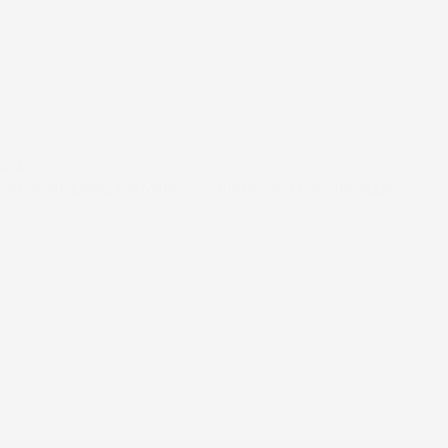
#FAR
DEN FORFÆNGELIGE MAND : TRÆNING OG KROPSIDEALER