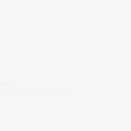
#FAR
10 TING DU IKKE VIDSTE OM MIG…