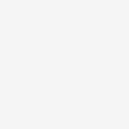
#FAR
LORTEFAR VERSION 3835282016396