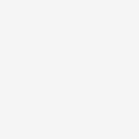
#FARREJSER
HEJ FRA HYTTEN!