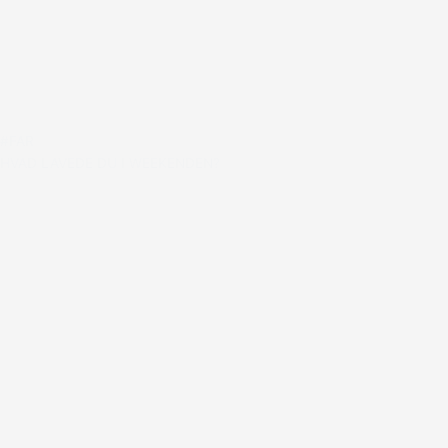
#FAR
HVAD LAVEDE DU I WEEKENDEN?