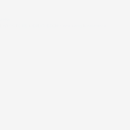
#FAR
LAD OS FEJRE KÆRLIGHEDEN! (Jane Kønig Konkurrence)