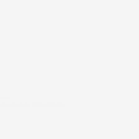
#FAR
HEJ HEJ #LORTEFAR HEROVRE!