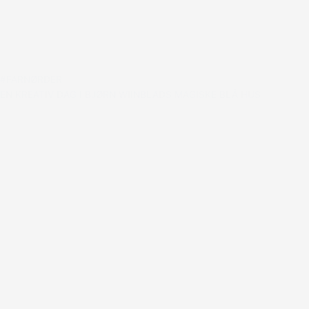
#FARNØRDER
EN KREATIV DAG I BJØRN WIINBLADS MAGISKE BLÅ HUS