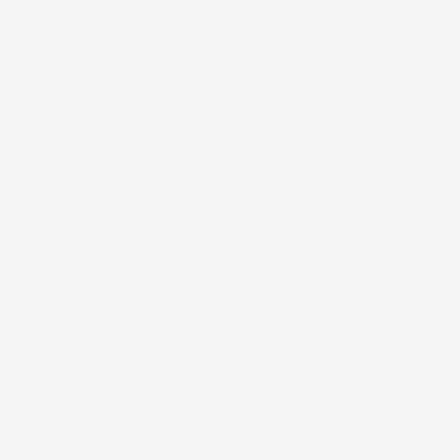
#FAR
NÅR MAN SAVNER EN MAN IKKE KAN HUSKE…