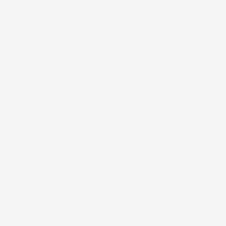
#FAR
HEJ JEG HEDDER ALLAN, OG JEG ER NY!