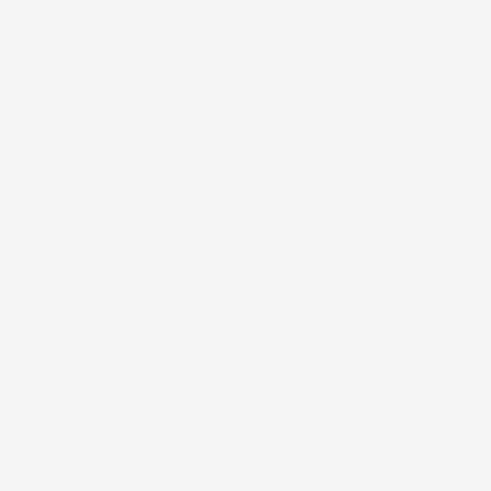
FAR TIL FIRE PIGER PÅ FERIE IGEN?