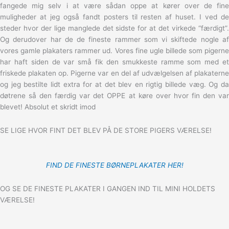
fangede mig selv i at være sådan oppe at kører over de fine
muligheder at jeg også fandt posters til resten af huset. I ved de
steder hvor der lige manglede det sidste for at det virkede “færdigt”.
Og derudover har de de fineste rammer som vi skiftede nogle af
vores gamle plakaters rammer ud. Vores fine ugle billede som pigerne
har haft siden de var små fik den smukkeste ramme som med et
friskede plakaten op. Pigerne var en del af udvælgelsen af plakaterne
og jeg bestilte lidt extra for at det blev en rigtig billede væg. Og da
døtrene så den færdig var det OPPE at køre over hvor fin den var
blevet! Absolut et skridt imod
SE LIGE HVOR FINT DET BLEV PÅ DE STORE PIGERS VÆRELSE!
FIND DE FINESTE BØRNEPLAKATER HER!
OG SE DE FINESTE PLAKATER I GANGEN IND TIL MINI HOLDETS
VÆRELSE!