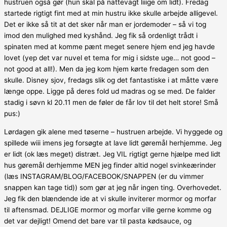
hustruen også gør (hun skal på nattevagt liiige om lidt). Fredag
startede rigtigt fint med at min hustru ikke skulle arbejde alligevel.
Det er ikke så tit at det sker når man er jordemoder – så vi tog
imod den mulighed med kyshånd. Jeg fik så ordenligt trådt i
spinaten med at komme pænt meget senere hjem end jeg havde
lovet (yep det var nuvel et tema for mig i sidste uge… not good –
not good at all!). Men da jeg kom hjem kørte fredagen som den
skulle. Disney sjov, fredags slik og det fantastiske i at måtte være
længe oppe. Ligge på deres fold ud madras og se med. De falder
stadig i søvn kl 20.11 men de føler de får lov til det helt store! Små
pus:)
Lørdagen gik alene med tøserne – hustruen arbejde. Vi hyggede og
spillede wiii imens jeg forsøgte at lave lidt gøremål herhjemme. Jeg
er lidt (ok læs meget) distræt. Jeg VIL rigtigt gerne hjælpe med lidt
hus gøremål derhjemme MEN jeg finder altid nogel svinkeærinder
(læs INSTAGRAM/BLOG/FACEBOOK/SNAPPEN (er du vimmer
snappen kan tage tid)) som gør at jeg når ingen ting. Overhovedet.
Jeg fik den blændende ide at vi skulle inviterer mormor og morfar
til aftensmad. DEJLIGE mormor og morfar ville gerne komme og
det var dejligt! Omend det bare var til pasta kødsauce, og