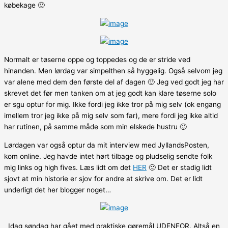
købekage 🙂
Normalt er tøserne oppe og toppedes og de er stride ved
hinanden. Men lørdag var simpelthen så hyggelig. Også selvom jeg
var alene med dem den første del af dagen 🙂 Jeg ved godt jeg har
skrevet det før men tanken om at jeg godt kan klare tøserne solo
er sgu optur for mig. Ikke fordi jeg ikke tror på mig selv (ok engang
imellem tror jeg ikke på mig selv som far), mere fordi jeg ikke altid
har rutinen, på samme måde som min elskede hustru 🙂
Lørdagen var også optur da mit interview med JyllandsPosten,
kom online. Jeg havde intet hørt tilbage og pludselig sendte folk
mig links og high fives. Læs lidt om det
HER
🙂 Det er stadig lidt
sjovt at min historie er sjov for andre at skrive om. Det er lidt
underligt det her blogger noget…
Idag søndag har gået med praktiske gøremål UDENFOR. Altså en