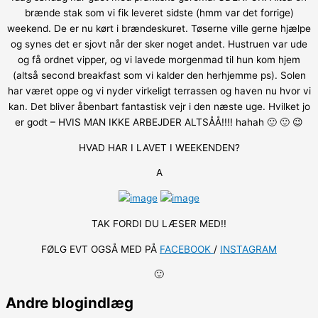
brænde stak som vi fik leveret sidste (hmm var det forrige)
weekend. De er nu kørt i brændeskuret. Tøserne ville gerne hjælpe
og synes det er sjovt når der sker noget andet. Hustruen var ude
og få ordnet vipper, og vi lavede morgenmad til hun kom hjem
(altså second breakfast som vi kalder den herhjemme ps). Solen
har været oppe og vi nyder virkeligt terrassen og haven nu hvor vi
kan. Det bliver åbenbart fantastisk vejr i den næste uge. Hvilket jo
er godt – HVIS MAN IKKE ARBEJDER ALTSÅÅ!!!! hahah 🙂 🙂 😉
HVAD HAR I LAVET I WEEKENDEN?
A
TAK FORDI DU LÆSER MED!!
FØLG EVT OGSÅ MED PÅ
FACEBOOK
/
INSTAGRAM
🙂
Andre blogindlæg