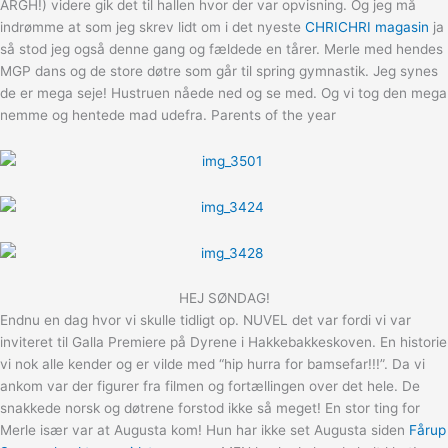
ARGH!) videre gik det til hallen hvor der var opvisning. Og jeg må
indrømme at som jeg skrev lidt om i det nyeste
CHRICHRI magasin
ja
så stod jeg også denne gang og fældede en tårer. Merle med hendes
MGP dans og de store døtre som går til spring gymnastik. Jeg synes
de er mega seje! Hustruen nåede ned og se med. Og vi tog den mega
nemme og hentede mad udefra. Parents of the year
HEJ SØNDAG!
Endnu en dag hvor vi skulle tidligt op. NUVEL det var fordi vi var
inviteret til Galla Premiere på Dyrene i Hakkebakkeskoven. En historie
vi nok alle kender og er vilde med “hip hurra for bamsefar!!!”. Da vi
ankom var der figurer fra filmen og fortællingen over det hele. De
snakkede norsk og døtrene forstod ikke så meget! En stor ting for
Merle især var at Augusta kom! Hun har ikke set Augusta siden
Fårup