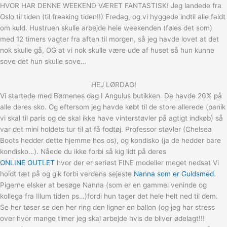
HVOR HAR DENNE WEEKEND VÆRET FANTASTISK! Jeg landede fra
Oslo til tiden (til freaking tiden!!) Fredag, og vi hyggede indtil alle faldt
om kuld. Hustruen skulle arbejde hele weekenden (føles det som)
med 12 timers vagter fra aften til morgen, så jeg havde lovet at det
nok skulle gå, OG at vi nok skulle være ude af huset så hun kunne
sove det hun skulle sove…
HEJ LØRDAG!
Vi startede med Børnenes dag I Angulus butikken. De havde 20% på
alle deres sko. Og eftersom jeg havde købt til de store allerede (panik
vi skal til paris og de skal ikke have vinterstøvler på agtigt indkøb) så
var det mini holdets tur til at få fodtøj. Professor støvler (Chelsea
Boots hedder dette hjemme hos os), og kondisko (ja de hedder bare
kondisko…). Nåede du ikke forbi så kig lidt på deres
ONLINE OUTLET
hvor der er seriøst FINE modeller meget nedsat Vi
holdt tæt på og gik forbi verdens sejeste
Nanna som er Guldsmed
.
Pigerne elsker at besøge Nanna (som er en gammel veninde og
kollega fra Illum tiden ps…)fordi hun tager det hele helt ned til dem.
Se her tøser se den her ring den ligner en ballon (og jeg har stress
over hvor mange timer jeg skal arbejde hvis de bliver ødelagt!!!