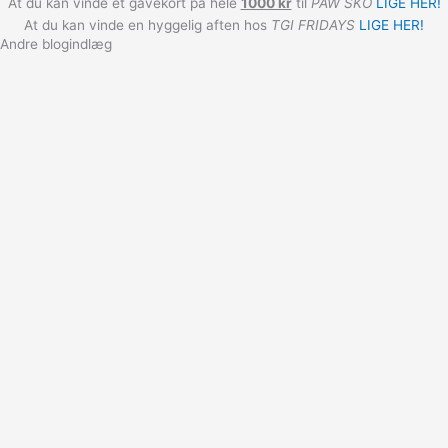
At du kan vinde et gavekort på hele
1000 kr
til
PAW SKO
LIGE HER!
At du kan vinde en hyggelig aften hos
TGI FRIDAYS
LIGE HER!
Andre blogindlæg