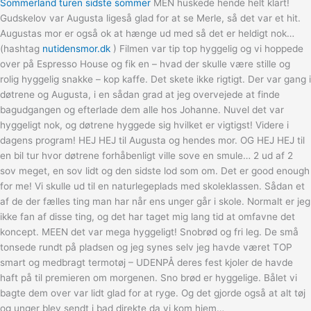
Sommerland turen sidste sommer
MEN huskede hende helt klart!
Gudskelov var Augusta ligeså glad for at se Merle, så det var et hit.
Augustas mor er også ok at hænge ud med så det er heldigt nok…
(hashtag
nutidensmor.dk
) Filmen var tip top hyggelig og vi hoppede
over på Espresso House og fik en – hvad der skulle være stille og
rolig hyggelig snakke – kop kaffe. Det skete ikke rigtigt. Der var gang i
døtrene og Augusta, i en sådan grad at jeg overvejede at finde
bagudgangen og efterlade dem alle hos Johanne. Nuvel det var
hyggeligt nok, og døtrene hyggede sig hvilket er vigtigst! Videre i
dagens program! HEJ HEJ til Augusta og hendes mor. OG HEJ HEJ til
en bil tur hvor døtrene forhåbenligt ville sove en smule… 2 ud af 2
sov meget, en sov lidt og den sidste lod som om. Det er good enough
for me! Vi skulle ud til en naturlegeplads med skoleklassen. Sådan et
af de der fælles ting man har når ens unger går i skole. Normalt er jeg
ikke fan af disse ting, og det har taget mig lang tid at omfavne det
koncept. MEEN det var mega hyggeligt! Snobrød og fri leg. De små
tonsede rundt på pladsen og jeg synes selv jeg havde været TOP
smart og medbragt termotøj – UDENPÅ deres fest kjoler de havde
haft på til premieren om morgenen. Sno brød er hyggelige. Bålet vi
bagte dem over var lidt glad for at ryge. Og det gjorde også at alt tøj
og unger blev sendt i bad direkte da vi kom hjem…