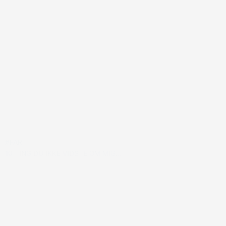
#FAR
10 TING DU IKKE VIDSTE OM MIG…