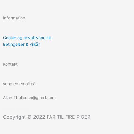
a
n
Information
c
s
e
t
Cookie og privatlivspolitik
Betingelser & vilkår
b
a
Kontakt
o
g
o
r
send en email på:
k
a
Allan.Thullesen@gmail.com
#FARTANKER
m
IKKE MERE NEJ FAR!
Copyright © 2022 FAR TIL FIRE PIGER