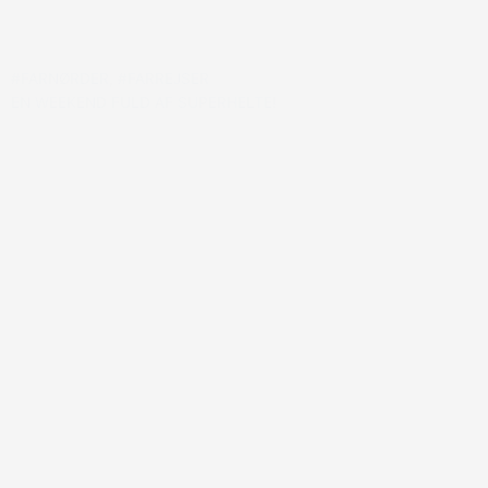
#FARNØRDER
,
#FARREJSER
EN WEEKEND FULD AF SUPERHELTE!