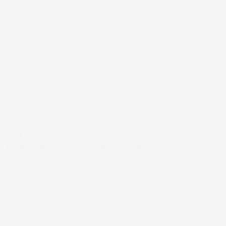
#FAR
10 DAYS TILL CHRISTMAS – JETTE FROELICH