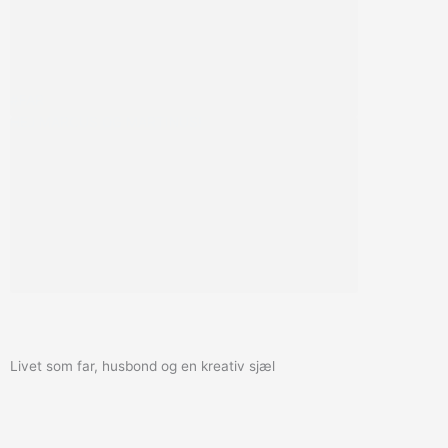
#FAR
HEJ MARCUS OG MARTINUS!
Livet som far, husbond og en kreativ sjæl
F
I