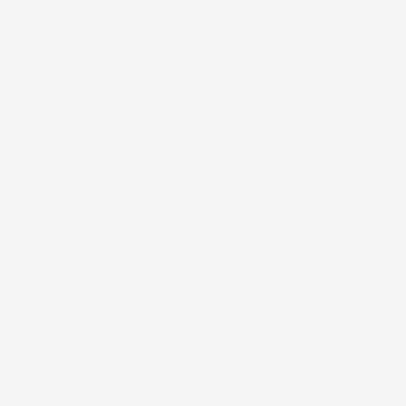
#FAR
KØR SELV SOMMERFERIE – del 1