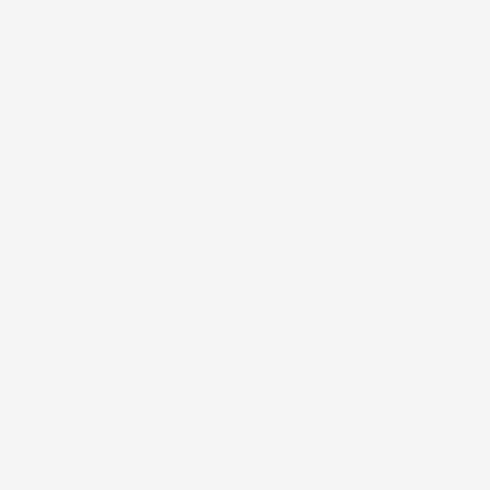
#FARFOODIE
,
#FARNØRDER
EN DEJLIG JULE LØRDAG MED FAMILIEN