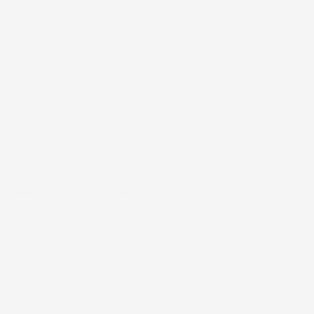
#FAR
Fremtidig frygt på sine døtres vegne.