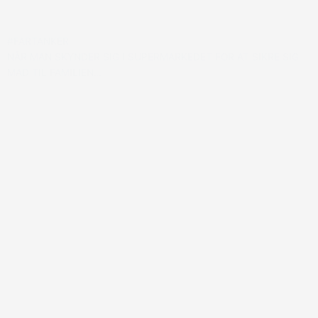
#FARTANKER
NÅR MAN SKYNDER SIG I SUPERMARKEDET FOR AT SIKRE SIG
MAD TIL FAMILIEN…