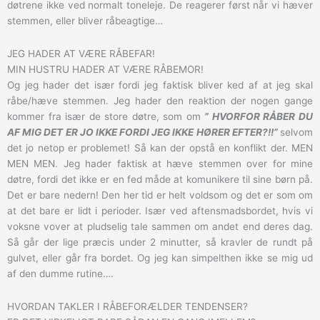
døtrene ikke ved normalt toneleje. De reagerer først når vi hæver
stemmen, eller bliver råbeagtige…
JEG HADER AT VÆRE RÅBEFAR!
MIN HUSTRU HADER AT VÆRE RÅBEMOR!
Og jeg hader det især fordi jeg faktisk bliver ked af at jeg skal
råbe/hæve stemmen. Jeg hader den reaktion der nogen gange
kommer fra især de store døtre, som om
” HVORFOR RÅBER DU
AF MIG DET ER JO IKKE FORDI JEG IKKE HØRER EFTER?!!”
selvom
det jo netop er problemet! Så kan der opstå en konflikt der. MEN
MEN MEN. Jeg hader faktisk at hæve stemmen over for mine
døtre, fordi det ikke er en fed måde at komunikere til sine børn på.
Det er bare nedern! Den her tid er helt voldsom og det er som om
at det bare er lidt i perioder. Især ved aftensmadsbordet, hvis vi
voksne vover at pludselig tale sammen om andet end deres dag.
Så går der lige præcis under 2 minutter, så kravler de rundt på
gulvet, eller går fra bordet. Og jeg kan simpelthen ikke se mig ud
af den dumme rutine….
HVORDAN TAKLER I RÅBEFORÆLDER TENDENSER?