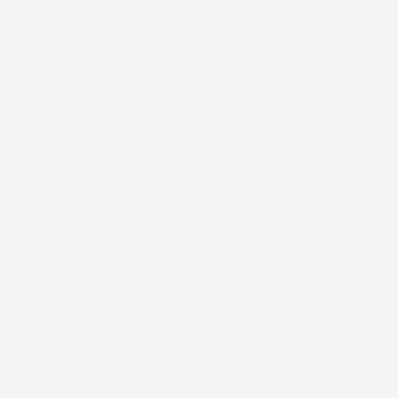
#FAR
NÅR DET BLØDESTE ER FANTASTISK – OG PRAKTISK!