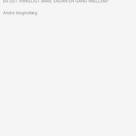
ER DET VIRKELIGT BARE SÅDAN EN GANG IMELLEM?
Andre blogindlæg