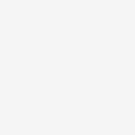
#FAR
HVEM FÅR LOV TIL AT BESTEMME?