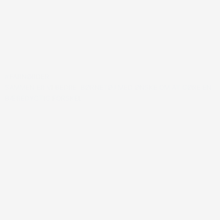
#FARNØRDER
SAMMEN ER VI BEDRE. BØRNETØJ MED ØNSKE OM AT GØRE EN
BÆREDYGTIG FORSKEL.