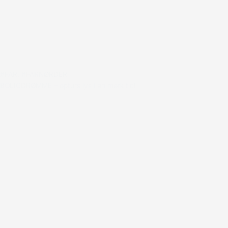
#FAR
,
#FARNØRDER
BOLIGDRØMME – opturs lys i en mørk tid!