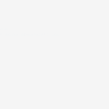
#FAR
5 TING DER UNDRER MIG PÅ S-TOGET…