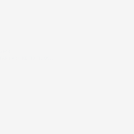
#FAR
FAR HAR IKKE TID TIL OS…