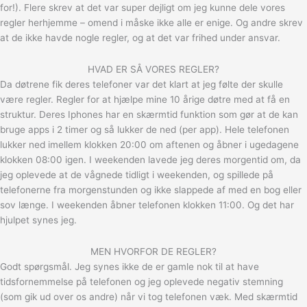
for!). Flere skrev at det var super dejligt om jeg kunne dele vores
regler herhjemme – omend i måske ikke alle er enige. Og andre skrev
at de ikke havde nogle regler, og at det var frihed under ansvar.
HVAD ER SÅ VORES REGLER?
Da døtrene fik deres telefoner var det klart at jeg følte der skulle
være regler. Regler for at hjælpe mine 10 årige døtre med at få en
struktur. Deres Iphones har en skærmtid funktion som gør at de kan
bruge apps i 2 timer og så lukker de ned (per app). Hele telefonen
lukker ned imellem klokken 20:00 om aftenen og åbner i ugedagene
klokken 08:00 igen. I weekenden lavede jeg deres morgentid om, da
jeg oplevede at de vågnede tidligt i weekenden, og spillede på
telefonerne fra morgenstunden og ikke slappede af med en bog eller
sov længe. I weekenden åbner telefonen klokken 11:00. Og det har
hjulpet synes jeg.
MEN HVORFOR DE REGLER?
Godt spørgsmål. Jeg synes ikke de er gamle nok til at have
tidsfornemmelse på telefonen og jeg oplevede negativ stemning
(som gik ud over os andre) når vi tog telefonen væk. Med skærmtid