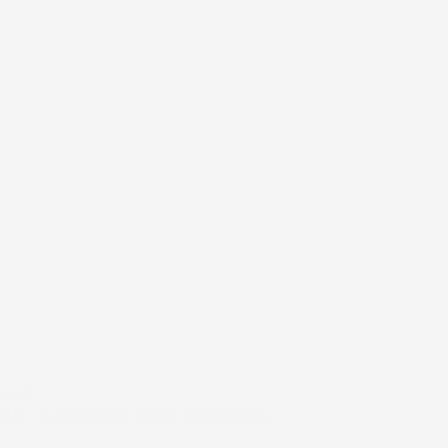
#FAR
NÅR TÅLMODIGHED ER EN UDFORDRING…