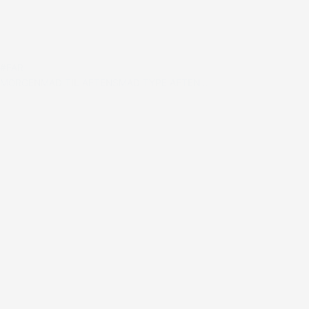
#FAR
MORGENMAD TIL AFTENSMAD TYPE AFTEN…