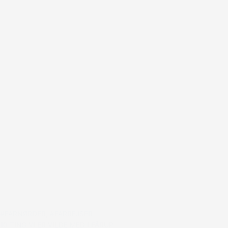
#FARNØRDER
,
#FARREJSER
10 TING VI ER VILDE MED I FÅRUP