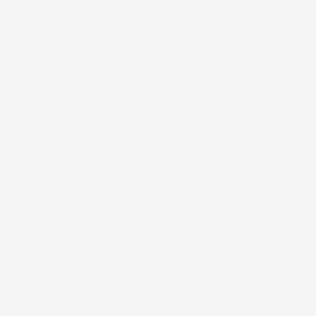
#FAR
EFTERMIDDAGS KREA HYGGE MED NOOMI