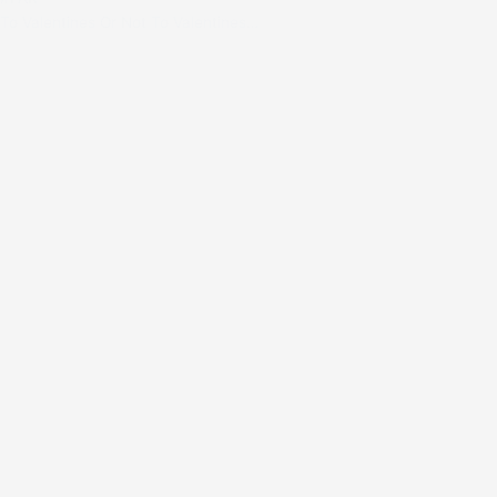
To Valentines Or Not To Valentines…