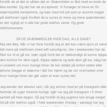
forstår de at det er sådan det er. Skærmtiden er låst med en kode de
ikke kender. Og det har de accepteret. Vi forsøger at have en fin
skærmpolitik herhjemme, og især med mit job som er enormt meget
på telefonen også (hvilket de jo synes er mere og mere spændende)
er det vigtigt at vi alle har gode telefon vaner. Og gode
telefonmanere.
ER DE SKÆRMREGLER HVER DAG, ALLE DAGE?
Nej slet ikke. Når vi har ferie forstår jeg at det kan være sjovt at være
lidt mere på telefonen (med wifi naturligvis). Her i weekenden har de
fået lov til at gå los. Især også fordi det er nødvendigt at kunne slippe
den kontrol for dem også. Slippe tøjlerne og lade dem gå los. Idag har
vi snakket om hvor mange timer de har siddet på enten tablet eller
iphone (begge er skærme i det her hjem) og de var overrasket over
hvor mange timer der går uden at man synes det.
Jeg kender det absolut selv, når jeg skriver med jer på instagram eller
herinde så ryger timerne hurtigt. Igår var jeg på instagram i 5 timer
samlet på hele dagen. Så jeg forstår at jeg sagtens kan bruge meget
tid på min telefon også. I hele weekenden (fredag – søndag) har jeg