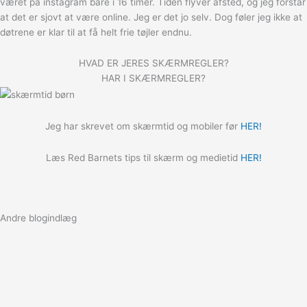
været på instagram bare i 16 timer. Tiden flyver afsted, og jeg forstår
at det er sjovt at være online. Jeg er det jo selv. Dog føler jeg ikke at
døtrene er klar til at få helt frie tøjler endnu.
HVAD ER JERES SKÆRMREGLER?
HAR I SKÆRMREGLER?
Jeg har skrevet om skærmtid og mobiler før
HER!
Læs Red Barnets tips til skærm og medietid
HER!
Andre blogindlæg