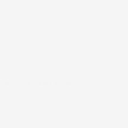
#FAR
LONDON CALLING – BØRNE VERSIONEN