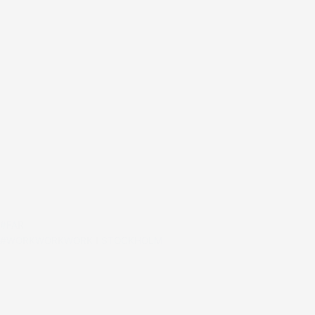
#FAR
#WORKWORKWORK I STOCKHOLM