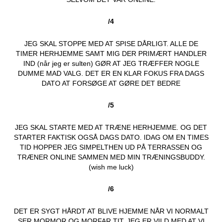
/4
JEG SKAL STOPPE MED AT SPISE DÅRLIGT. ALLE DE
TIMER HERHJEMME SAMT MIG DER PRIMÆRT HANDLER
IND (når jeg er sulten) GØR AT JEG TRÆFFER NOGLE
DUMME MAD VALG. DET ER EN KLAR FOKUS FRA DAGS
DATO AT FORSØGE AT GØRE DET BEDRE
/5
JEG SKAL STARTE MED AT TRÆNE HERHJEMME. OG DET
STARTER FAKTISK OGSÅ DAGS DATO. IDAG OM EN TIMES
TID HOPPER JEG SIMPELTHEN UD PÅ TERRASSEN OG
TRÆNER ONLINE SAMMEN MED MIN TRÆNINGSBUDDY.
(wish me luck)
/6
DET ER SYGT HÅRDT AT BLIVE HJEMME NÅR VI NORMALT
SER MORMOR OG MORFAR TIT. JEG ER VILD MED AT VI