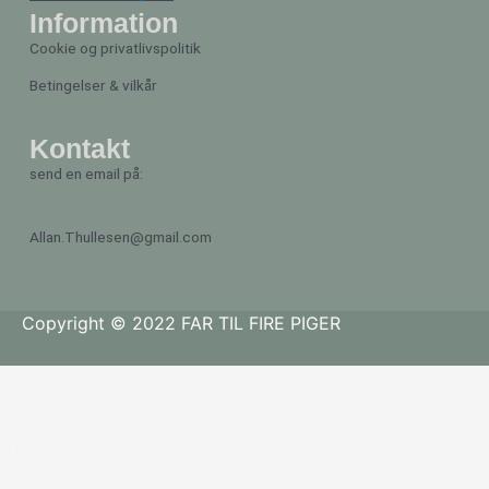
Information
Cookie og privatlivspolitik
Betingelser & vilkår
Kontakt
send en email på:
Allan.Thullesen@gmail.com
Copyright © 2022 FAR TIL FIRE PIGER
#FAR
NÅR ENS BØRN SAVNER DERES MOR..