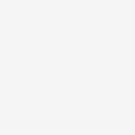
#FAR
ONSDAG DIN MØG LOGISTIKDAG #4