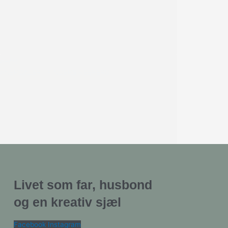
#FAR
#NERDALERT FINDERS KEEPERS
Livet som far, husbond
og en kreativ sjæl
Facebook
Instagram