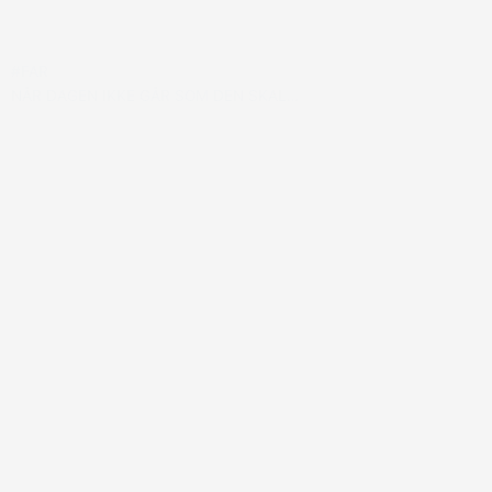
#FAR
NÅR DAGEN IKKE GÅR SOM DEN SKAL…