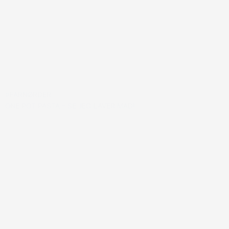
#FARNØRDER
ONE POT PASTA – SE JEG LAVER MAD!