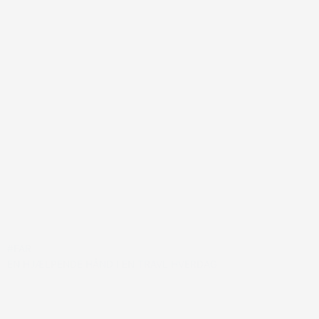
#FAR
EN HJÆLPENDE HÅND I EN TRAVL HVERDAG