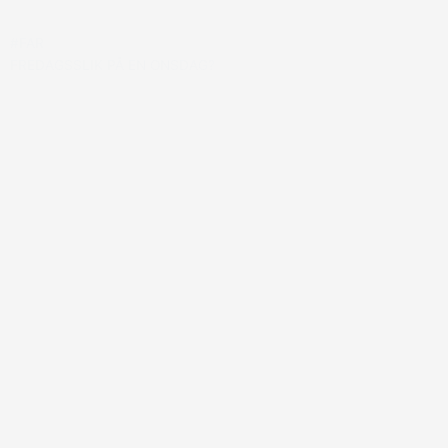
#FAR
FREDAGSSLIK PÅ EN ONSDAG?