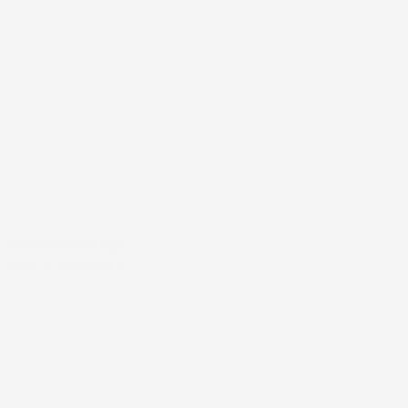
#FAR
,
#FARTANKER
FAR TIL FEM PIGER?