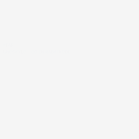
#FAR
UNDSKYLD – OG EN RABATKODE