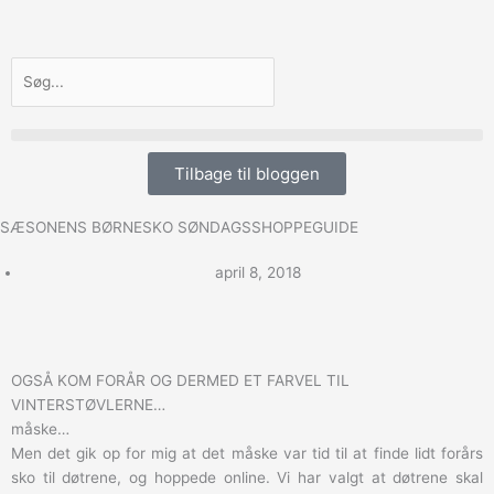
Gå
til
indholdet
Søg
Tilbage til bloggen
SÆSONENS BØRNESKO SØNDAGSSHOPPEGUIDE
april 8, 2018
OGSÅ KOM FORÅR OG DERMED ET FARVEL TIL
VINTERSTØVLERNE…
måske…
Men det gik op for mig at det måske var tid til at finde lidt forårs
sko til døtrene, og hoppede online. Vi har valgt at døtrene skal