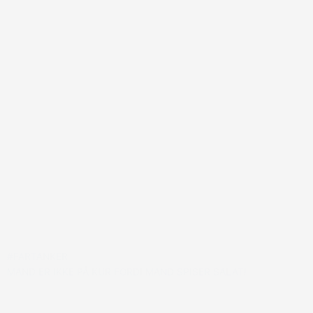
#FARTANKER
MAND ER IKKE PÅ KUR FORDI MAND SPISER SALAT!