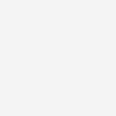
#FAR
EN MORS DAG MED LIIIIDT STRESS PÅ?