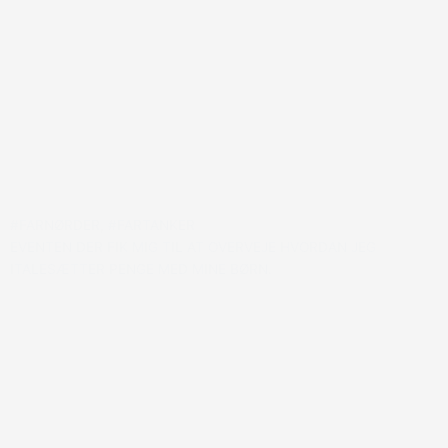
#FARNØRDER
,
#FARTANKER
EVENTEN DER FIK MIG TIL AT OVERVEJE HVORDAN JEG
ITALESÆTTER PENGE MED MINE BØRN.