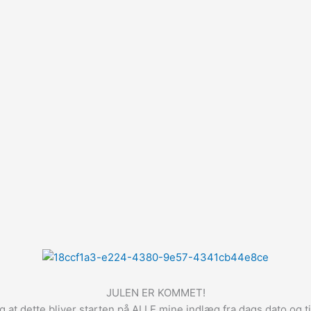
JULEN ER KOMMET!
g at dette bliver starten på ALLE mine indlæg fra dags dato og 