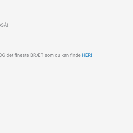
GSÅ!
. OG det fineste BRÆT som du kan finde
HER!