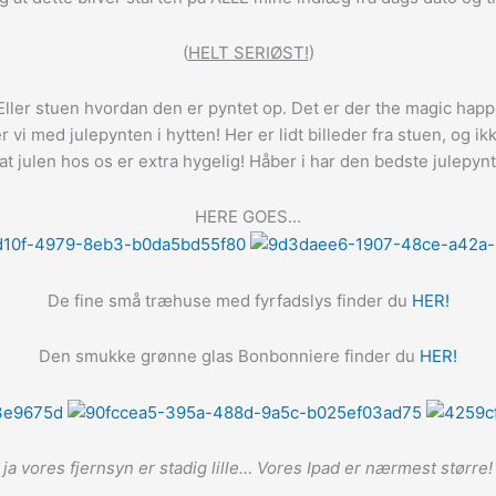
(
HELT SERIØST!
)
r. Eller stuen hvordan den er pyntet op. Det er der the magic ha
ger vi med julepynten i hytten! Her er lidt billeder fra stuen, og
 at julen hos os er extra hygelig! Håber i har den bedste julepy
HERE GOES…
De fine små træhuse med fyrfadslys finder du
HER!
Den smukke grønne glas Bonbonniere finder du
HER!
ja vores fjernsyn er stadig lille… Vores Ipad er nærmest større!