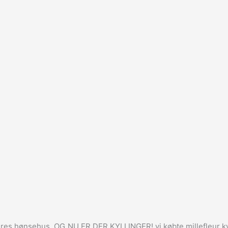
k deres hønsehus. OG NU ER DER KYLLINGER! vi købte millefleur