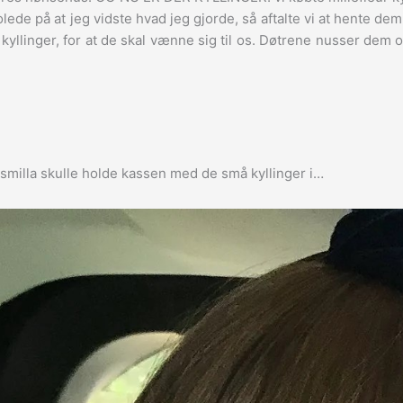
de på at jeg vidste hvad jeg gjorde, så aftalte vi at hente dem
7 kyllinger, for at de skal vænne sig til os. Døtrene nusser dem 
 at smilla skulle holde kassen med de små kyllinger i…