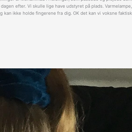
 dagen efter. Vi skulle lige have udstyret på plads. Varmelampe,
og kan ikke holde fingerene fra dig. OK det kan vi voksne faktisk