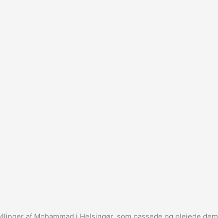
 kyllinger af Mohammad i Helsingør, som passede og plejede dem