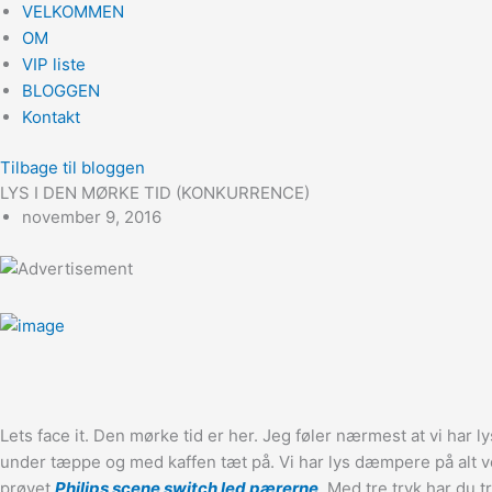
VELKOMMEN
OM
VIP liste
BLOGGEN
Kontakt
Tilbage til bloggen
LYS I DEN MØRKE TID (KONKURRENCE)
november 9, 2016
Lets face it. Den mørke tid er her. Jeg føler nærmest at vi ha
under tæppe og med kaffen tæt på. Vi har lys dæmpere på alt vo
prøvet
Philips scene switch led pærerne
. Med tre tryk har du 