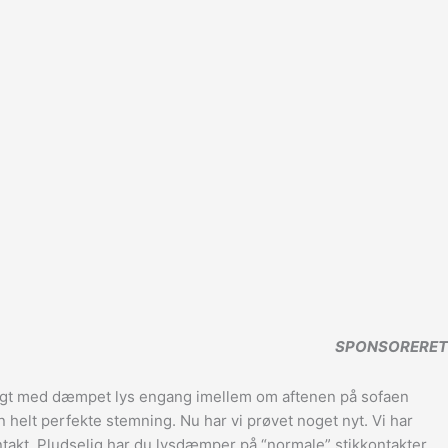
SPONSORERET
ggeligt med dæmpet lys engang imellem om aftenen på sofaen
helt perfekte stemning. Nu har vi prøvet noget nyt. Vi har
ontakt. Pludselig har du lysdæmper på “normale” stikkontakter.