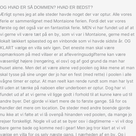
OG HVAD ER SÅ DOMMEN? HVAD ER BEDST?
Ærligt synes jeg at alle steder havde noget der var optur. Alle vores
ferie er sammenlignet med Montaione ferien. Fordi det var vores
første og det også var en fantastisk ferie. MEN vi har fundet ud af at
vi gerne vil være tæt på en by, som vi var i Montaione, gerne med et
lokalt lækkert spisested og en vinbonde som vi havde sidste år. OG
KLART vælge en villa selv igen. Det eneste man skal være
opmærksom på med villaer er at afleveringsudgifterne kan være
væsenligt højere (rengøring, el osv) og af god grund da man har
huset alene. Men det at være alene ved poolen og ikke mene at man
skal tysse på sine unger der jo har en fest (med rette) i poolen i alle
vågne timer er optur. At man reelt kan rende rundt som man har lyst
til uden at tænke på naboen eller underboen er optur. Dog har vi
fundet ud af at vi gerne vil ligge godt i forhold til at kunne køre ud til
andre byer. Det gjorde vi klart mere de to første gange. Så for os
handler det mere om location. De steder med andre boende gjorde
nu ikke at vi følte at vi lå ovenpå hinanden ved poolen, da mange jo
rejser forskelligt. Nogle vil ud at se byer osv i dagtimerne – vi vil dog
bare gerne bade og komme ned i gear! Men jeg tror klart at vi vil
vælge en villa for os selv næste gang. I nærheden af en by. Og i