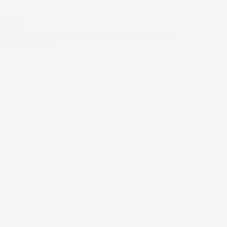
#FAR
DEN FORFÆNGELIGE MAND – UNDERDRENGE.DK
KONKURRENCE!