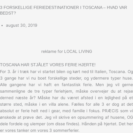
3 FORSKELLIGE FERIEDESTINATIONER I TOSCANA – HVAD VAR
BEDST?
august 30, 2019
reklame for LOCAL LIVING
TOSCANA HAR STJÅLET VORES FERIE HJERTE!
For 3. år i træk har vi startet bilen og kørt ned til Italien, Toscana. Og
3 gange har vi nu boet forskellige steder, og ydermere typer huse.
Alle gangene har vi haft en fantastisk ferie. Men jeg vil gerne
sammenligne de tre typer feriehjem, måske overvejer du at rejse
derned næste år? Måske har du været afsted i en lejlighed på et
større sted, måske i en villa alene. Fælles for alle 3 er dog at det
absolut er ferie helt ned i gear, med familie i fokus. PRÆCIS som vi
ønskede at prøve det. Jeg vil skrive en opsummering af husene, OG
dele fordele og ulemper (om disse findes). Hånden på hjertet. Det her
er vores tanker om vores 3 sommerferier.