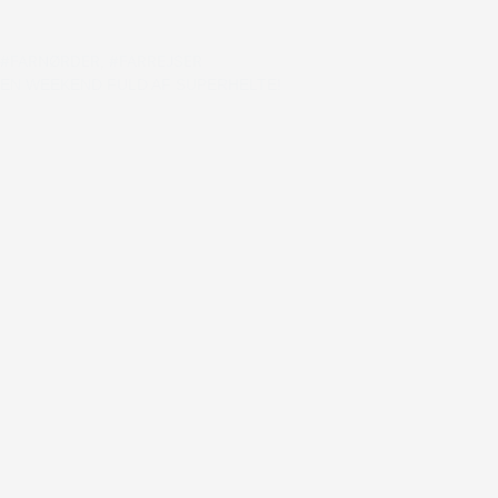
#FARNØRDER
,
#FARREJSER
EN WEEKEND FULD AF SUPERHELTE!