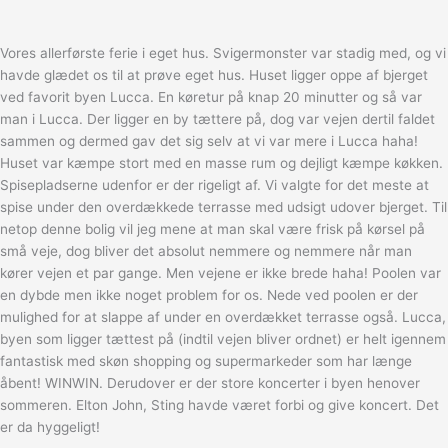
Vores allerførste ferie i eget hus. Svigermonster var stadig med, og vi
havde glædet os til at prøve eget hus. Huset ligger oppe af bjerget
ved favorit byen Lucca. En køretur på knap 20 minutter og så var
man i Lucca. Der ligger en by tættere på, dog var vejen dertil faldet
sammen og dermed gav det sig selv at vi var mere i Lucca haha!
Huset var kæmpe stort med en masse rum og dejligt kæmpe køkken.
Spisepladserne udenfor er der rigeligt af. Vi valgte for det meste at
spise under den overdækkede terrasse med udsigt udover bjerget. Til
netop denne bolig vil jeg mene at man skal være frisk på kørsel på
små veje, dog bliver det absolut nemmere og nemmere når man
kører vejen et par gange. Men vejene er ikke brede haha! Poolen var
en dybde men ikke noget problem for os. Nede ved poolen er der
mulighed for at slappe af under en overdækket terrasse også. Lucca,
byen som ligger tættest på (indtil vejen bliver ordnet) er helt igennem
fantastisk med skøn shopping og supermarkeder som har længe
åbent! WINWIN. Derudover er der store koncerter i byen henover
sommeren. Elton John, Sting havde været forbi og give koncert. Det
er da hyggeligt!