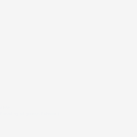
#FAR
Farvel og på gensyn Februar:)