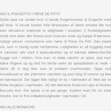
HEJ IL POGGETTO / PIEVE DE PITTI!
Dette sted var stedet hvor vi havde Svigermonster & Svigerfar med
på ferie. Vi havde booket hele førstesalen af dette smukke lille hus
som derudover indeholdt to lejligheder i stueplan. 3 ferielejligheder
totalt som deler den fineste pool (med lav ende og trappe til børnene.
Udsigt udover vinmarkerne som hører til Pieve De Pitti. Den lokale
vin, som vi stadig nyder herhjemme. Lejligheden er så hyggelig med
4 værelser alle med 4 badeværelser og et kæmpe køkken/familie
hygge rum i midten. Hvis man vil sidde udenfor at spise, skal man
bære tingene op og ned fra første salen da spisepladsen er nede –
dette så vi dog ikke som et problem overhovedet. Oppe ved
hovedhuset er der ydermere værelser og pool (dog til voksne og ikke
en børnepool). Der ligger ikke rigtigt en by i nærheden af. Men der er
flotte borgbyer i nærheden. OG det lækreste foodcourt ejet af Andrea
Boccelis bror. Der spiste vi et par gange. Sublimt mad OG vin intet
mindre. Der er fine indkøbsmuligheder i nærheden i bil.
HEJ ALLE MONACHE!