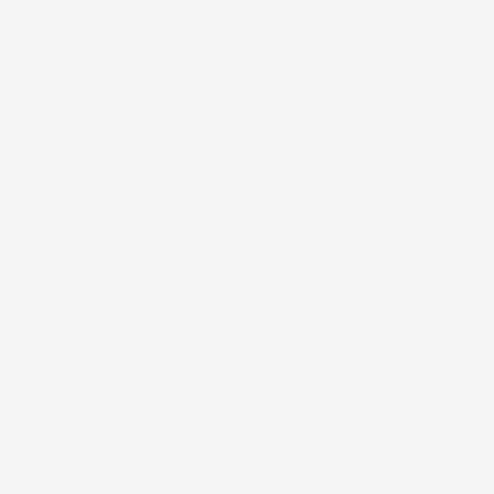
#FAR
AMNING I OFFENTLIGE RUM – MIN MENING!