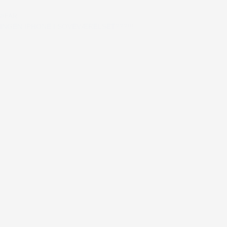
#FAR
INGEN IPHONE I SOVEVÆRELSET???!!!