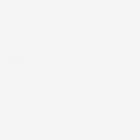
#FARNØRDER
,
#FARREJSER
KYLLINGER STATUS UGE 1