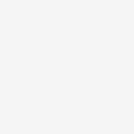
#FAR
WEEKEND FLYDT MED PLASKENDE PLAYMOBIL!