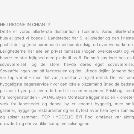
HEJ RIGONE IN CHIANTI!
Dette er vores allerførste destiantion i Toscana. Vores allerførste
hus/lejlighed vi boede i. Landstedet har 9 lejligheder og den fineste
pool til deling (med børnepool) med smuk udsigt ud over vinmarkerne.
Lejlighederne har alle en privat terrasse (nogen overdækket) og vi
havde en stor lejlighed med plads til os 6. De små sov inde hos os i
soveværelset, og de store havde deres eget soveværelse.
Soveafdelingen var på førstesalen og det luftede dejligt (omend det
var top varmt – men det var jo derfor vi rejset dertil). Der var den
hyggeligste bagerservice hvor den lokale pizzamand (med de bedste
pizzaer i byen ps) leverede brød til os om morgenen. Friskbagt brød
fra morgenstunden – JATAK. Byen Montaione ligger max en kilometer
væk fra landstedet og denne by er enormt hyggelig, med små
gallerier, hyggelige restauranter og en byfest hvor hele byen samles
og spiser sammen. TOP HYGGELIG BY! Pool området var aldrig
crowded, og der var ikke kamp om solsengene.