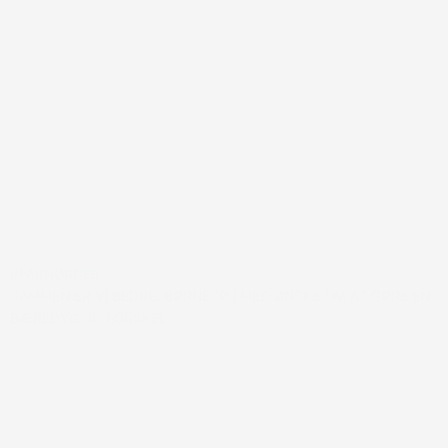
#FARNØRDER
SAMMEN ER VI BEDRE. BØRNETØJ MED ØNSKE OM AT GØRE EN
BÆREDYGTIG FORSKEL.