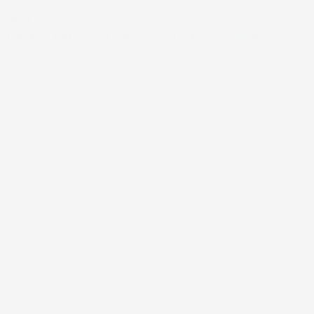
#FAR
PROJECT FANTASTISK HAVE – STATUS #2 (og en konkurrence)