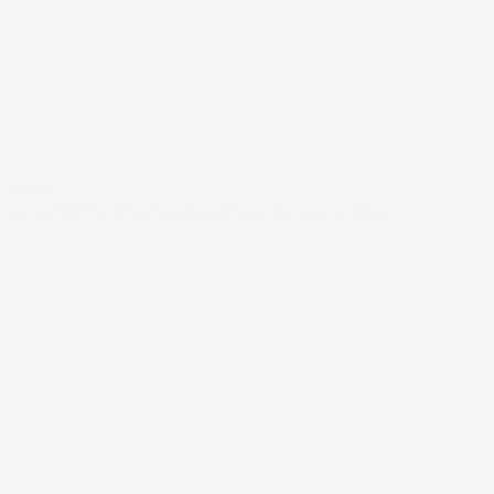
#FAR
#TORSDAGSTIP – 25% på FROZEN i DISNEY STORE!