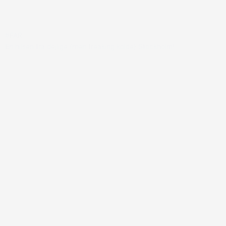
#FAR
En hilsen fra dejlige (men freaking kolde) Stockholm!