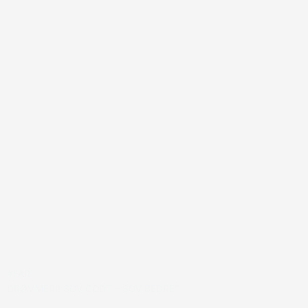
#FAR
DRØMMERI! SOV GODT – SOV BEDRE?