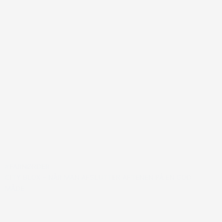
#FARNØRDER
CITY BLOX – NÅR MAN AFSLUTTER AFTENEN PÅ EN GOD
MÅDE…