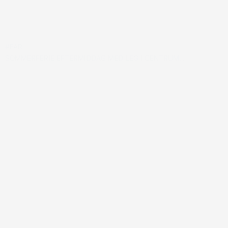
#FAR
SOMMERFERIE EFTERMIDDAG MED LEG I CENTRUM…