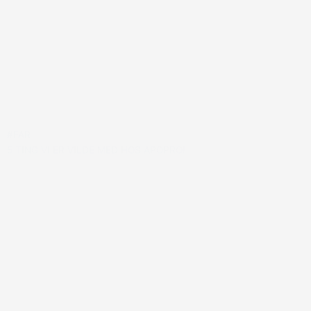
#FAR
5 TING VI ER VILDE MED HOS APOPRO!