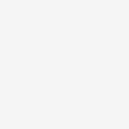
#FAR
DEN FORFÆNGELIGE MAND – TRAVELLING LIGHT(er)?