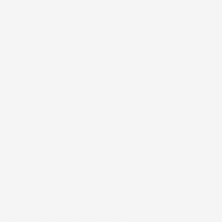
#FARNØRDER
,
#FARREJSER
EN WEEKEND FULD AF SUPERHELTE!