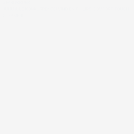
#FARNØRDER
JUHUJULE KONKURRENCE! VIND EN PHILIPS COMFORT TOUCH
STEAMER!