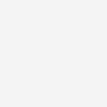
#FARFOODIE
,
#FARNØRDER
NÅR FAR SKAL LAVE MAD…