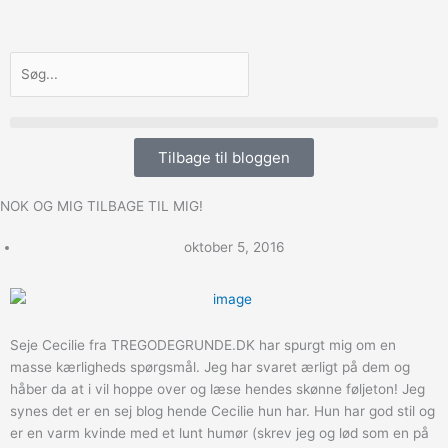
Gå
til
indholdet
Søg
Tilbage til bloggen
NOK OG MIG TILBAGE TIL MIG!
oktober 5, 2016
Seje Cecilie fra TREGODEGRUNDE.DK har spurgt mig om en
masse kærligheds spørgsmål. Jeg har svaret ærligt på dem og
håber da at i vil hoppe over og læse hendes skønne føljeton! Jeg
synes det er en sej blog hende Cecilie hun har. Hun har god stil og
er en varm kvinde med et lunt humør (skrev jeg og lød som en på