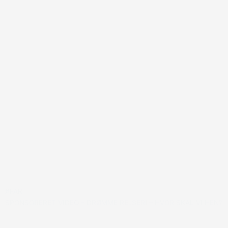
#FAR
SPONSORERET VIDEO – DRØMME REJSERI – HVOR SKAL VI HEN?