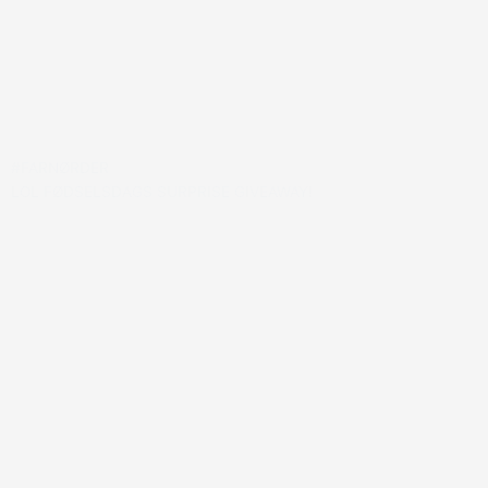
#FARNØRDER
LOL FØDSELSDAGS SURPRISE GIVEAWAY!