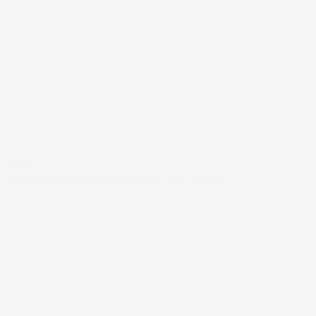
#FAR
VERDENS BEDSTE BROWNIE MED YANKIE BAR