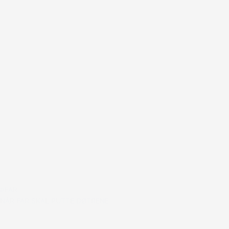
#FAR
NÅR FAR SKAL PUTTE DØTRENE…