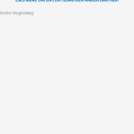
LÆS MERE OM EN LORTEDAG DEN ANDEN DAG HER!
Andre blogindlæg