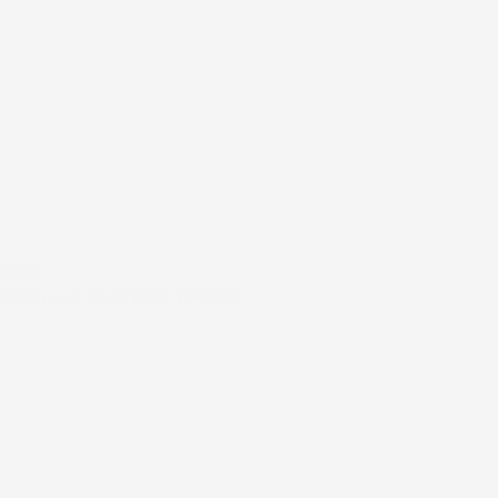
#FAR
INGEN LORTEFAR IGÅR! WHOOP!