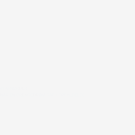
#FARNØRDER
NÅR EN DRENGEDRØM GÅR I OPFYLDELSE…