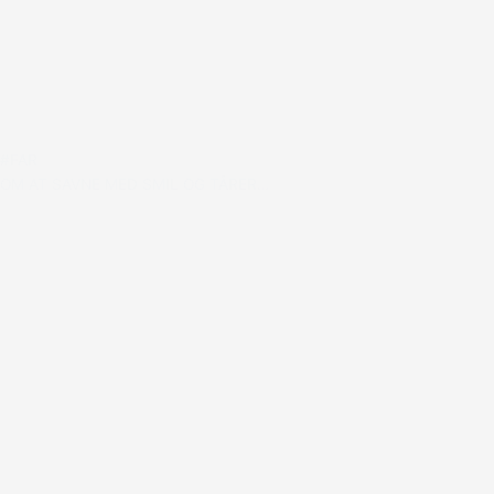
#FAR
OM AT SAVNE MED SMIL OG TÅRER…