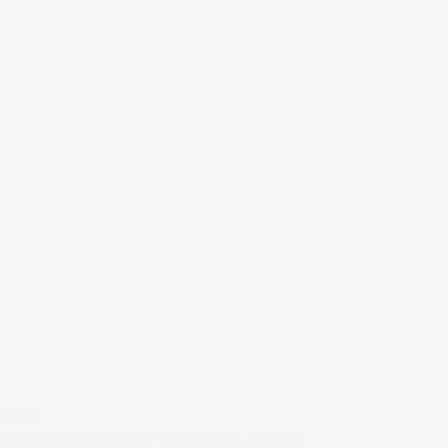
#FAR
10 BILLEDER OG TEKST FRA FERIEN – PART 3