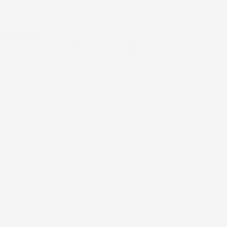
#FARREJSER
12 TING VI KAN LAVE I BILEN TIL ITALIEN