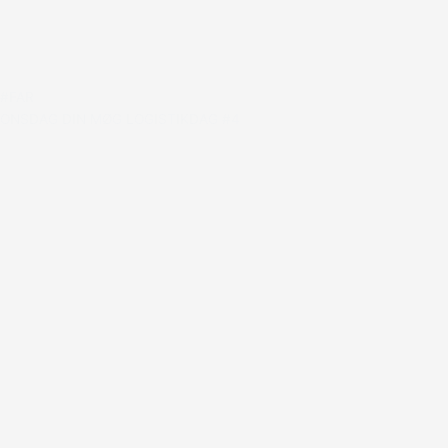
#FAR
ONSDAG DIN MØG LOGISTIKDAG #4