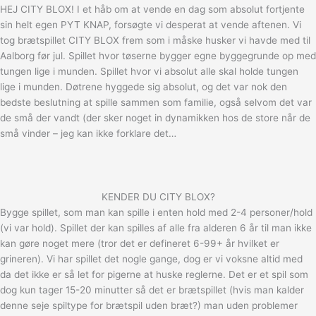
HEJ CITY BLOX! I et håb om at vende en dag som absolut fortjente
sin helt egen PYT KNAP, forsøgte vi desperat at vende aftenen. Vi
tog brætspillet CITY BLOX frem som i måske husker vi havde med til
Aalborg før jul. Spillet hvor tøserne bygger egne byggegrunde op med
tungen lige i munden. Spillet hvor vi absolut alle skal holde tungen
lige i munden. Døtrene hyggede sig absolut, og det var nok den
bedste beslutning at spille sammen som familie, også selvom det var
de små der vandt (der sker noget in dynamikken hos de store når de
små vinder – jeg kan ikke forklare det…
KENDER DU CITY BLOX?
Bygge spillet, som man kan spille i enten hold med 2-4 personer/hold
(vi var hold). Spillet der kan spilles af alle fra alderen 6 år til man ikke
kan gøre noget mere (tror det er defineret 6-99+ år hvilket er
grineren). Vi har spillet det nogle gange, dog er vi voksne altid med
da det ikke er så let for pigerne at huske reglerne. Det er et spil som
dog kun tager 15-20 minutter så det er brætspillet (hvis man kalder
denne seje spiltype for brætspil uden bræt?) man uden problemer