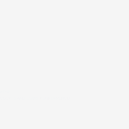
#FAR
COCK´S AND COWS KONKURRENCE!