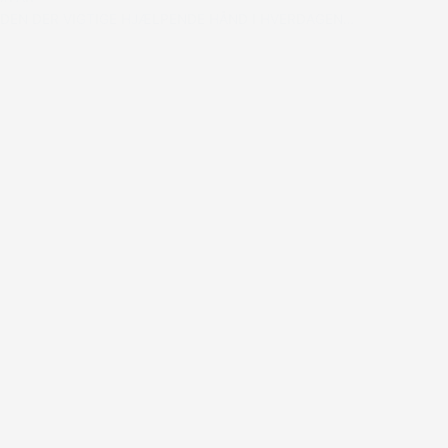
DEN DER VIGTIGE HJÆLPENDE HÅND I HVERDAGEN…