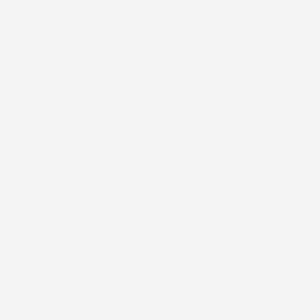
#FAR
FREDAGSSLIK PÅ EN ONSDAG?