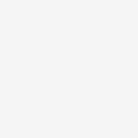
#FARTANKER
10 TANKER JEG FÅR EFTER GULDTUBEN…