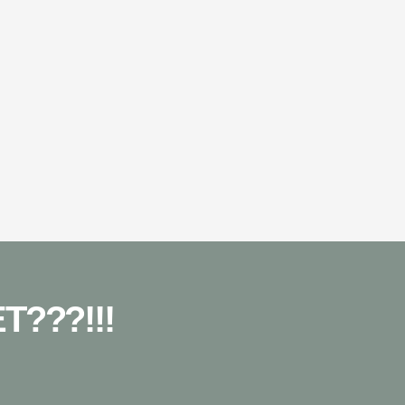
???!!!