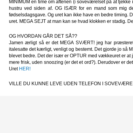
MINIMUM en time om aftenen (i soveværelset på at tjekke in
hustru ved siden af. OG ISÆR for en mand som mig der i
fødselsdagsgave. Og uret kan ikke have en bedre timing. D
uret. MEGA SEJT at man kan se hvad klokken er stadig. Det 
OG HVORDAN GÅR DET SÅ??
Jamen ærligt så er det MEGA SVÆRT! jeg har præsteret a
italesatte det kærligt, venligt og bestemt. Det gjorde jo så
blevet bedre. Det der især er OPTUR med vækkeuret er at
mere frisk, uden snoozing (er det et ord?). Derudover er de
Uret
HER!
VILLE DU KUNNE LEVE UDEN TELEFON I SOVEVÆR