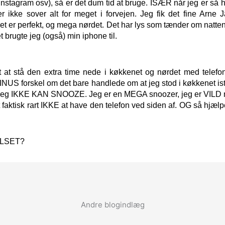
stagram osv), så er det dum tid at bruge. ISÆR når jeg er så he
kke sover alt for meget i forvejen. Jeg fik det fine Arne 
et er perfekt, og mega nørdet. Det har lys som tænder om natt
brugte jeg (også) min iphone til.
t stå den extra time nede i køkkenet og nørdet med telefon
 MINUS forskel om det bare handlede om at jeg stod i køkkenet ist
 jeg IKKE KAN SNOOZE. Jeg er en MEGA snoozer, jeg er VILD me
t faktisk rart IKKE at have den telefon ved siden af. OG så hjæl
ELSET?
Andre blogindlæg