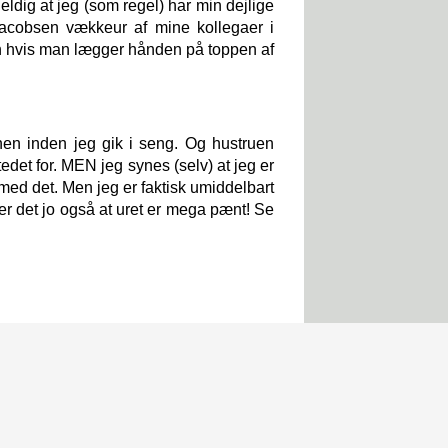
ldig at jeg (som regel) har min dejlige
Jacobsen vækkeur af mine kollegaer i
en hvis man lægger hånden på toppen af
en inden jeg gik i seng. Og hustruen
edet for. MEN jeg synes (selv) at jeg er
d det. Men jeg er faktisk umiddelbart
per det jo også at uret er mega pænt! Se