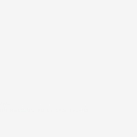
#FAR
NÅR HAVEGEARET FÅR EN SERIØS UPGRADE!