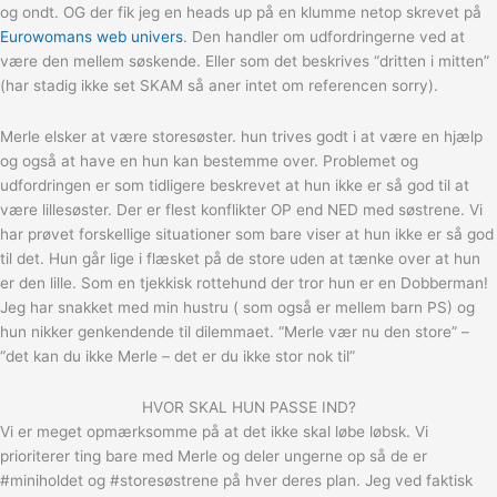
og ondt. OG der fik jeg en heads up på en klumme netop skrevet på
Eurowomans web univers
. Den handler om udfordringerne ved at
være den mellem søskende. Eller som det beskrives “dritten i mitten”
(har stadig ikke set SKAM så aner intet om referencen sorry).
Merle elsker at være storesøster. hun trives godt i at være en hjælp
og også at have en hun kan bestemme over. Problemet og
udfordringen er som tidligere beskrevet at hun ikke er så god til at
være lillesøster. Der er flest konflikter OP end NED med søstrene. Vi
har prøvet forskellige situationer som bare viser at hun ikke er så god
til det. Hun går lige i flæsket på de store uden at tænke over at hun
er den lille. Som en tjekkisk rottehund der tror hun er en Dobberman!
Jeg har snakket med min hustru ( som også er mellem barn PS) og
hun nikker genkendende til dilemmaet. “Merle vær nu den store” –
“det kan du ikke Merle – det er du ikke stor nok til”
HVOR SKAL HUN PASSE IND?
Vi er meget opmærksomme på at det ikke skal løbe løbsk. Vi
prioriterer ting bare med Merle og deler ungerne op så de er
#miniholdet og #storesøstrene på hver deres plan. Jeg ved faktisk