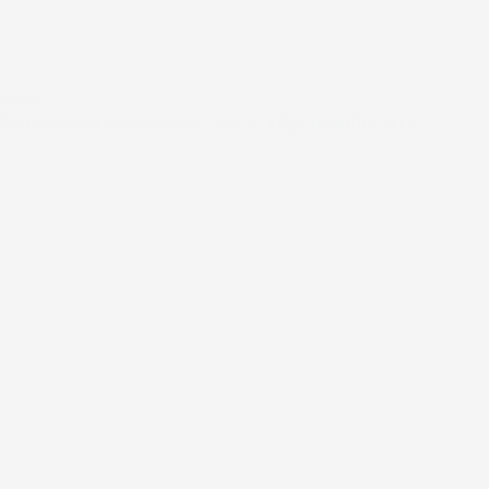
#FAR
DEN FORFÆNGELIGE MAND – OM AT KØBE (MANGE) SKO