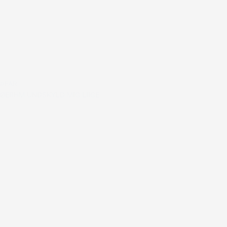
#FAR
ØERHM UNDSKYLD MIG LIIGE…