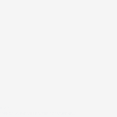
#FAR
“DENGANG FAR VILLE VÆRE POPSTJERNE…”