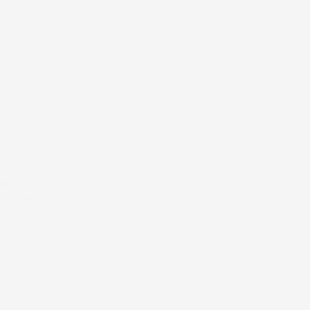
#FAR
OG VINDEREN ER….