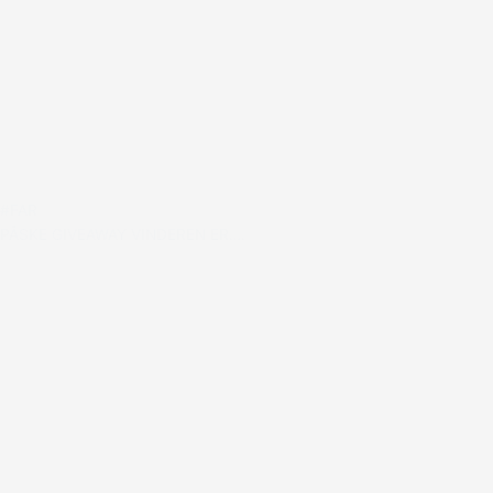
#FAR
PÅSKE GIVEAWAY VINDEREN ER….