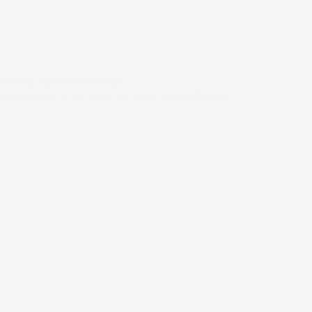
#FARREJSER
,
#FARTANKER
10 GRUNDE TIL AT VI NU ER VILDE MED KØR SELV