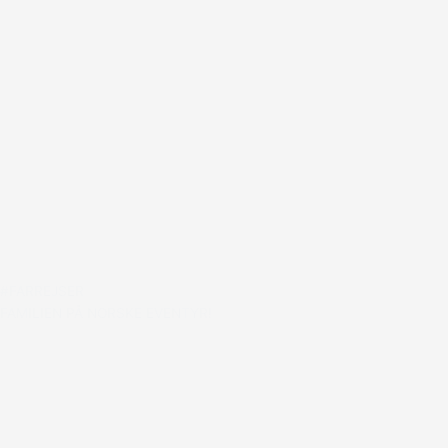
#FARREJSER
FAMILIEN PÅ NORSKE EVENTYR!