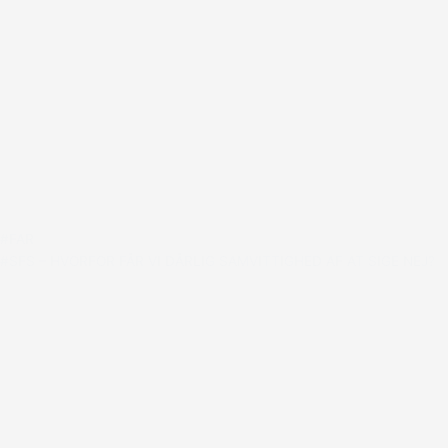
#FAR
#SFS – HVORFOR FÅR VI DÅRLIG SAMVITTIGHED AF AT SIGE NEJ?