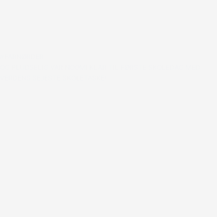
#FARNØRDER
OG PLUDSELIG VAR NOOMI KLAR TIL FØRSTE SKOLEDAG MED
VERDENS SEJESTE SKOLETASKE!