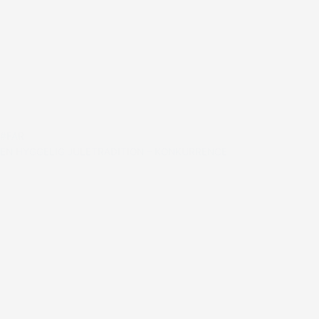
#FAR
EN HYGGELIG JULETRADITION – KONKURRENCE