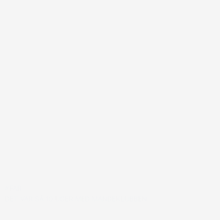
#FAR
DET VAR SÅ 10 UGER MED MANDEKLUBBEN…