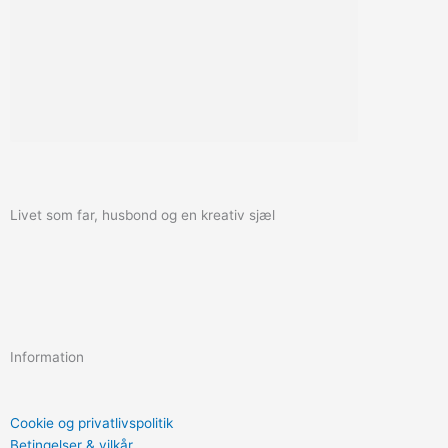
Livet som far, husbond og en kreativ sjæl
F
I
a
n
Information
c
s
e
t
Cookie og privatlivspolitik
Betingelser & vilkår