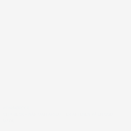
#FARNØRDER
CITY BLOX – NÅR MAN AFSLUTTER AFTENEN PÅ EN GOD
MÅDE…