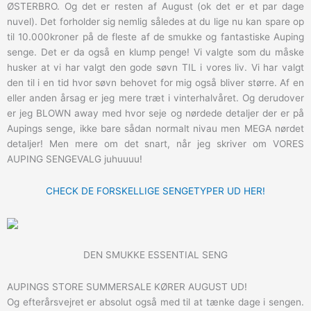
ØSTERBRO. Og det er resten af August (ok det er et par dage
nuvel). Det forholder sig nemlig således at du lige nu kan spare op
til 10.000kroner på de fleste af de smukke og fantastiske Auping
senge. Det er da også en klump penge! Vi valgte som du måske
husker at vi har valgt den gode søvn TIL i vores liv. Vi har valgt
den til i en tid hvor søvn behovet for mig også bliver større. Af en
eller anden årsag er jeg mere træt i vinterhalvåret. Og derudover
er jeg BLOWN away med hvor seje og nørdede detaljer der er på
Aupings senge, ikke bare sådan normalt nivau men MEGA nørdet
detaljer! Men mere om det snart, når jeg skriver om VORES
AUPING SENGEVALG juhuuuu!
CHECK DE FORSKELLIGE SENGETYPER UD HER!
DEN SMUKKE ESSENTIAL SENG
AUPINGS STORE SUMMERSALE KØRER AUGUST UD!
Og efterårsvejret er absolut også med til at tænke dage i sengen.