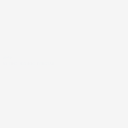
#FAR
10 TING JEG IKKE FORSTÅR