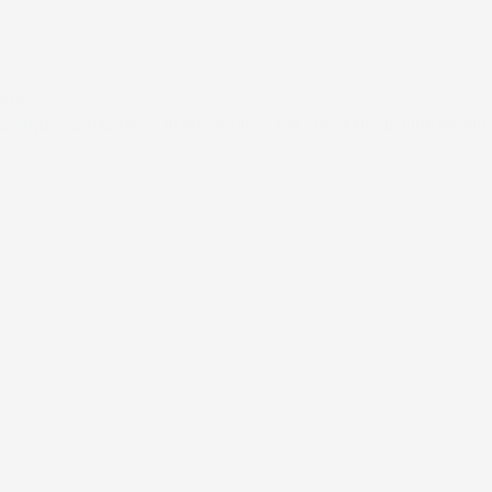
#FAR
5 TING JEG HADER AT BLIVE SPURGT OM SOM FAR TIL FIRE PIGER!