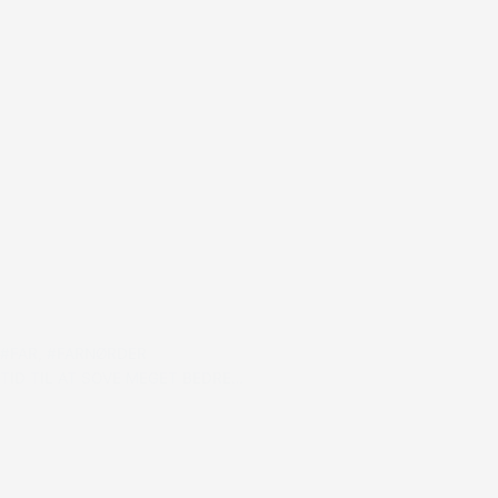
#FAR
,
#FARNØRDER
TID TIL AT SOVE MEGET BEDRE…