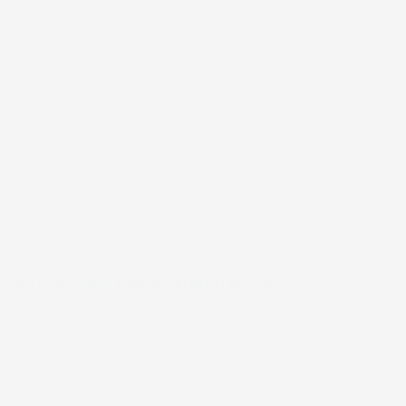
#FAR
STATUS MED MERLE OG WEEKENDEN DER ER GÅET (UGE 2)…