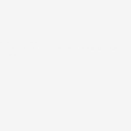
#FAR
,
#FARTANKER
TAK! FAKTISK TAK TIL COVID-19 FOR EN FAMILIETID VI ALDRIG
GLEMMER!