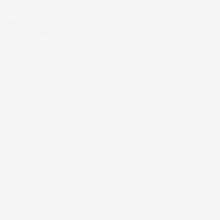
#FARNØRDER
SMILLA SOLBRILLE MUS