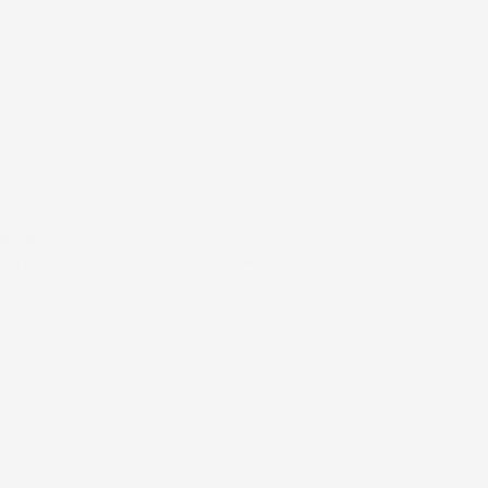
#FAR
5 TING VI ER VILDE MED HOS APOPRO!