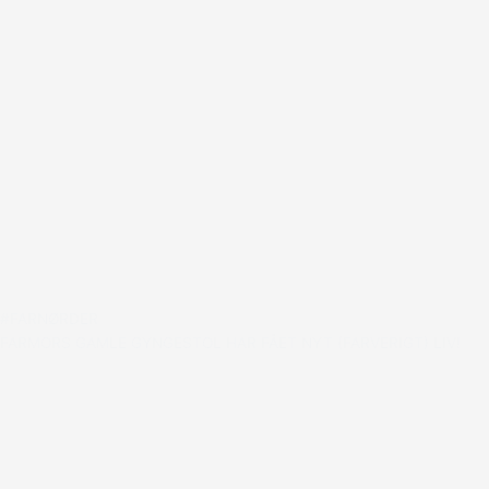
#FARNØRDER
FARMORS GAMLE GYNGESTOL HAR FÅET NYT (FARVERIGT) LIV!