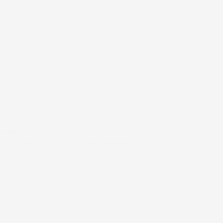
#FAR
#SFS – SKAL VI STØTTE VORES BØRN I ALT?