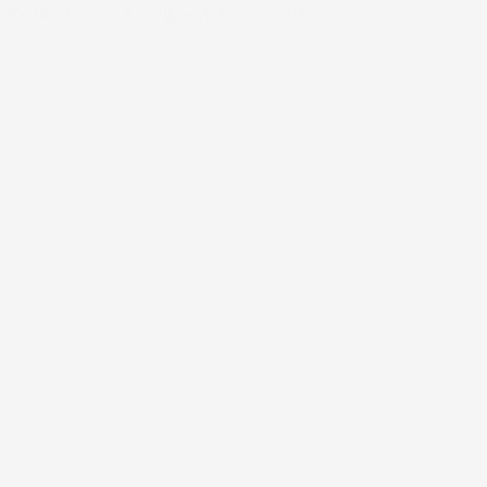
NOOMIS FØRSTE BØRNEHAVE FØDSELSDAG…