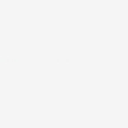
#FAR
DRØMMERI! SOV GODT – SOV BEDRE?