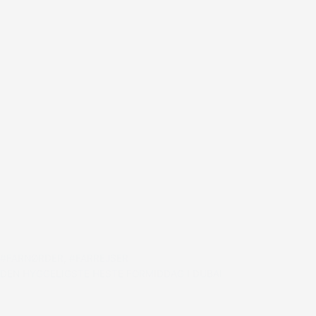
#FARNØRDER
,
#FARREJSER
DEN HYGGELIGSTE HESTE FORMIDDAG I DUBAI