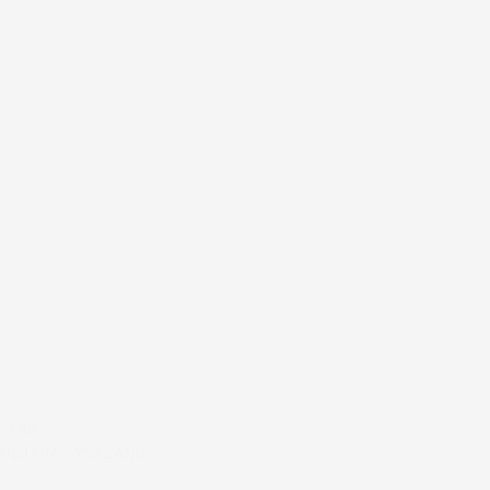
#FAR
HEJ FRA TYSKLAND!